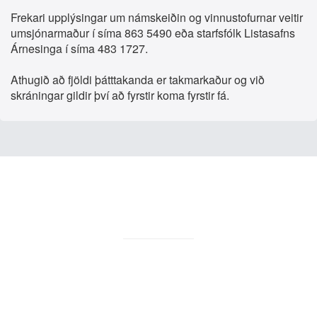
Frekari upplýsingar um námskeiðin og vinnustofurnar veitir
umsjónarmaður í síma 863 5490 eða starfsfólk Listasafns
Árnesinga í síma 483 1727.
Athugið að fjöldi þátttakanda er takmarkaður og við
skráningar gildir því að fyrstir koma fyrstir fá.