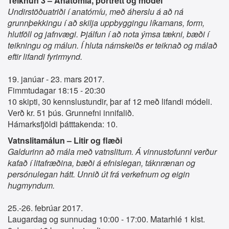
Teiknun 3 –
Anatómía, portrett og módel
Undirstöðuatriði í anatómíu, með áherslu á að ná
grunnþekkingu í að skilja uppbyggingu líkamans, form,
hlutföll og jafnvægi. Þjálfun í að nota ýmsa tækni, bæði í
teikningu og málun. Í hluta námskeiðs er teiknað og málað
eftir lifandi fyrirmynd.
19. janúar - 23. mars 2017.
Fimmtudagar 18:15 - 20:30
10 skipti, 30 kennslustundir, þar af 12 með lifandi módeli.
Verð kr. 51 þús. Grunnefni innifalið.
Hámarksfjöldi þátttakenda: 10.
Vatnslitamálun – Litir og flæði
Galdurinn að mála með vatnslitum. Á vinnustofunni verður
kafað í litafræðina, bæði á efnislegan, táknrænan og
persónulegan hátt. Unnið út frá verkefnum og eigin
hugmyndum.
25.-26. febrúar 2017.
Laugardag og sunnudag 10:00 - 17:00. Matarhlé 1 klst.