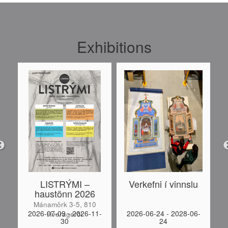
Exhibitions
LISTRÝMI –
Verkefni í vinnslu
haustönn 2026
Mánamörk 3-5, 810
-
2026-07-09 - 2026-11-
2026-06-24 - 2028-06-
Hveragerði
30
24
S