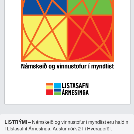
LISTRÝMI
– Námskeið og vinnustofur í myndlist eru haldin
í Listasafni Árnesinga, Austurmörk 21 í Hveragerði.