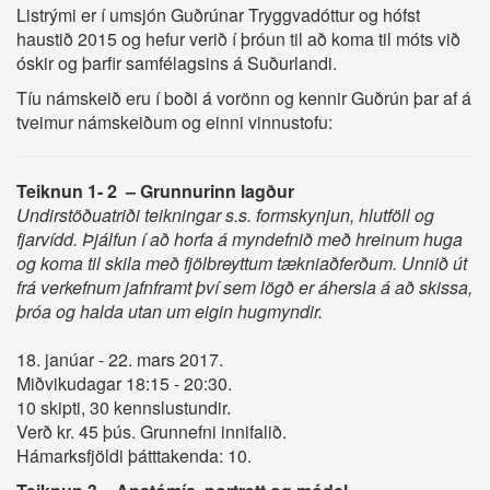
Listrými er í umsjón Guðrúnar Tryggvadóttur og hófst
haustið 2015 og hefur verið í þróun til að koma til móts við
óskir og þarfir samfélagsins á Suðurlandi.
Tíu námskeið eru í boði á vorönn og kennir Guðrún þar af á
tveimur námskeiðum og einni vinnustofu:
Teiknun 1- 2 – Grunnurinn lagður
Undirstöðuatriði teikningar s.s. formskynjun, hlutföll og
fjarvídd. Þjálfun í að horfa á myndefnið með hreinum huga
og koma til skila með fjölbreyttum tækniaðferðum. Unnið út
frá verkefnum jafnframt því sem lögð er áhersla á að skissa,
þróa og halda utan um eigin hugmyndir.
18. janúar - 22. mars 2017.
Miðvikudagar 18:15 - 20:30.
10 skipti, 30 kennslustundir.
Verð kr. 45 þús. Grunnefni innifalið.
Hámarksfjöldi þátttakenda: 10.