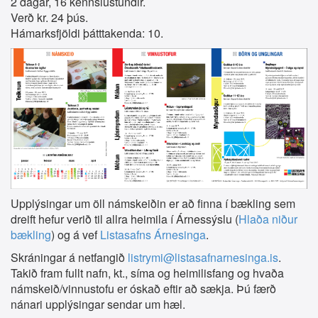
2 dagar, 16 kennslustundir.
Verð kr. 24 þús.
Hámarksfjöldi þátttakenda: 10.
Upplýsingar um öll námskeiðin er að finna í bækling sem
dreift hefur verið til allra heimila í Árnessýslu (
Hlaða niður
bækling
) og á vef
Listasafns Árnesinga
.
Skráningar á netfangið
listrymi@listasafnarnesinga.is
.
Takið fram fullt nafn, kt., síma og heimilisfang og hvaða
námskeið/vinnustofu er óskað eftir að sækja. Þú færð
nánari upplýsingar sendar um hæl.