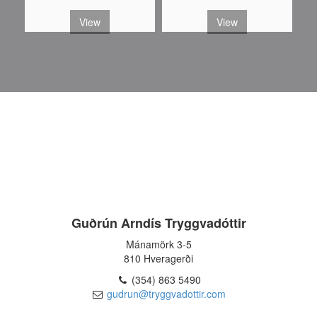
View
View
Guðrún Arndís Tryggvadóttir
Mánamörk 3-5
810 Hveragerði
(354) 863 5490
gudrun@tryggvadottir.com