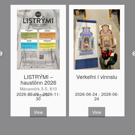
LISTRÝMI –
Verkefni í vinnslu
haustönn 2026
Mánamörk 3-5, 810
-
2026-07-09 - 2026-11-
2026-06-24 - 2028-06-
Hveragerði
30
24
S
View
View