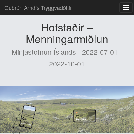
Guðrún Arndís Tryggvadóttir
Hofstaðir –
Menningarmiðlun
Minjastofnun Íslands | 2022-07-01 -
2022-10-01