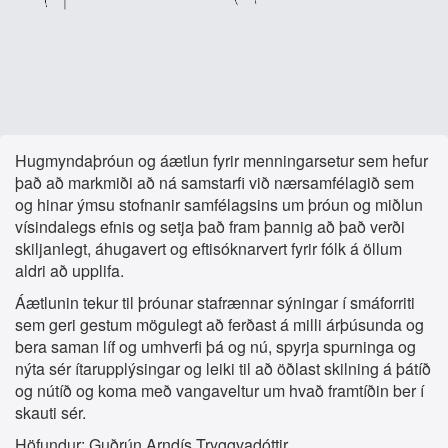
Hugmyndaþróun og áætlun fyrir menningarsetur sem hefur
það að markmiði að ná samstarfi við nærsamfélagið sem
og hinar ýmsu stofnanir samfélagsins um þróun og miðlun
vísindalegs efnis og setja það fram þannig að það verði
skiljanlegt, áhugavert og eftisóknarvert fyrir fólk á öllum
aldri að upplifa.
Áætlunin tekur til þróunar stafrænnar sýningar í smáforriti
sem geri gestum mögulegt að ferðast á milli árþúsunda og
bera saman líf og umhverfi þá og nú, spyrja spurninga og
nýta sér ítarupplýsingar og leiki til að öðlast skilning á þátíð
og nútíð og koma með vangaveltur um hvað framtíðin ber í
skauti sér.
Höfundur: Guðrún Arndís Tryggvadóttir.