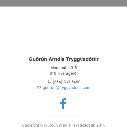
Guðrún Arndís Tryggvadóttir
Mánamörk 3-5
810 Hveragerði
(354) 863 5490
gudrun@tryggvadottir.com
Copyright © Guðrún Arndís Tryggvadóttir 2015