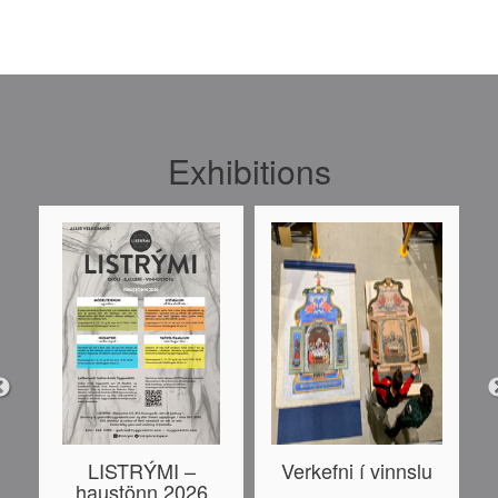
Exhibitions
LISTRÝMI –
Verkefni í vinnslu
haustönn 2026