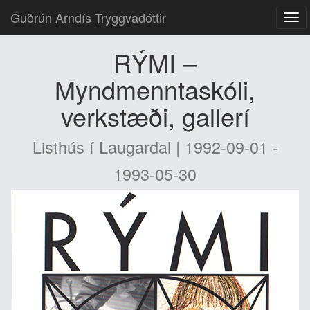
Guðrún Arndís Tryggvadóttir
RÝMI –
Myndmenntaskóli,
verkstæði, gallerí
Listhús í Laugardal | 1992-09-01 -
1993-05-30