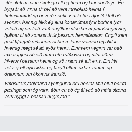
stór hluti af mínu daglega lífi og hrein og klár nauðsyn. Ég
byrjaði að vinna úr því að vera innilokuð heima í
heimsfaraldri og úr varð engill sem kafar í djúpið í leit að
svörum. Þannig fékk ég eins konar útrás fyrir þörfina fyrir
vatnið og um leið varð engillinn eins konar persónugerving
hjálpar til að komast út úr þessum heimsfaraldri. Engill sem
gæti bjargað málunum ef hann finnur veiruna og skilur
hvernig hægt sé að eyða henni. Einhvern veginn var það
svo augjóst að við erum eins viðkvæm og allar aðrar
lífverur í þessum heimi og að í raun sé allt eins. Ein lítil
veira gæti eytt okkur og breytt öllum okkar vonum og
draumum um ókomna framtíð.
Vatnslitamyndirnar á sýningunni eru aðeins lítill hluti þeirra
pælinga sem ég vann áður en að ég ákvað að mála stærra
verk byggt á þessari hugmynd.“