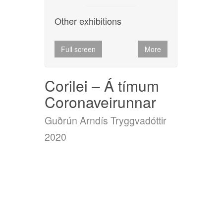
Other exhibitions
Other exhibitions
Other exhibitions
Full screen
More
Full screen
More
Full screen
More
Corilei – Á tímum
Coronaveirunnar
Guðrún Arndís Tryggvadóttir
Guðrún Arndís Tryggvadóttir
2020
Guðrún Arndís Tryggvadóttir
2020
2020