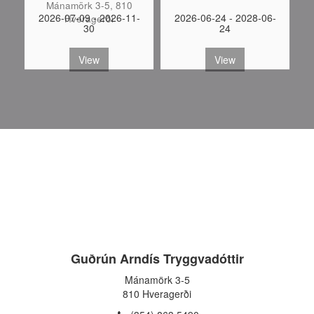
Mánamörk 3-5, 810
-
2026-07-09 - 2026-11-
2026-06-24 - 2028-06-
Hveragerði
30
24
S
View
View
Guðrún Arndís Tryggvadóttir
Mánamörk 3-5
810 Hveragerði