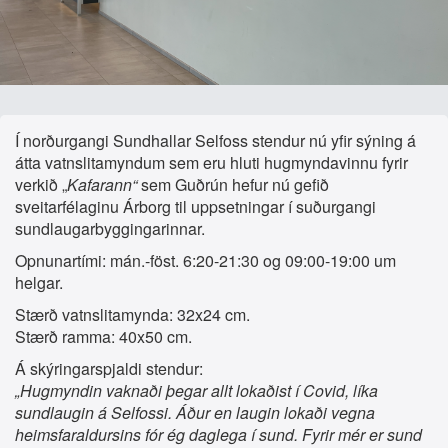
Í norðurgangi Sundhallar Selfoss stendur nú yfir sýning á
átta vatnslitamyndum sem eru hluti hugmyndavinnu fyrir
verkið „
Kafarann“
sem Guðrún hefur nú gefið
sveitarfélaginu Árborg til uppsetningar í suðurgangi
sundlaugarbyggingarinnar.
Opnunartími: mán.-föst. 6:20-21:30 og 09:00-19:00 um
helgar.
Stærð vatnslitamynda: 32x24 cm.
Stærð ramma: 40x50 cm.
Á skýringarspjaldi stendur:
„Hugmyndin vaknaði þegar allt lokaðist í Covid, líka
sundlaugin á Selfossi. Áður en laugin lokaði vegna
heimsfaraldursins fór ég daglega í sund. Fyrir mér er sund