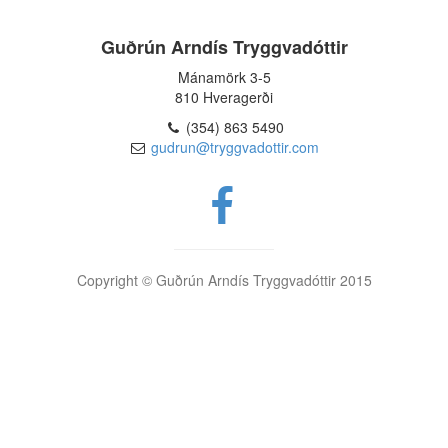
Guðrún Arndís Tryggvadóttir
Mánamörk 3-5
810 Hveragerði
(354) 863 5490
gudrun@tryggvadottir.com
Copyright © Guðrún Arndís Tryggvadóttir 2015