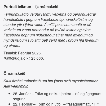
Portrait teiknun – fjarnámskeið
F
yrirkomulagið verður í formi verkefna og persónulegrar
handleiðslu í gegnum Facebookhóp námskeiðsins og
stendur yfir í fjórar vikur. Á milli þess sem unnið er að
verkefnum vinna nemendur að því að teikna og sýna
Facebook hópnum niðurstöður sínar með myndum og
myndskeiðum svo allir geti verið með í þróun hjá hverjum
og einum.
Tímabil: Febrúar 2025.
Þátttökugjald kr. 25.000.
Örnámskeið
Stutt fræðslunámskeið um hin ýmsu svið myndlistarinnar.
Allir velkomnir.
25. Janúar – Tákn og notkun þeirra – nú og í gegnum
söguna.
22. Febrúar – Form og hlutföll – frásagnarmáttur í lífi