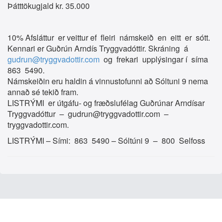
Þátttökugjald kr. 35.000
10% Afsláttur er veittur ef fleiri námskeið en eitt er sótt.
Kennari er Guðrún Arndís Tryggvadóttir. Skráning á
gudrun@tryggvadottir.com
og frekari upplýsingar í síma
863 5490.
Námskeiðin eru haldin á vinnustofunni að Sóltuni 9 nema
annað sé tekið fram.
LISTRÝMI er útgáfu- og fræðslufélag Guðrúnar Arndísar
Tryggvadóttur – gudrun@tryggvadottir.com –
tryggvadottir.com.
LISTRÝMI – Sími: 863 5490 – Sóltúni 9 – 800 Selfoss