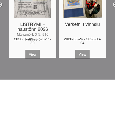
LISTRÝMI –
Verkefni í vinnslu
haustönn 2026
Mánamörk 3-5, 810
-
2026-07-09 - 2026-11-
2026-06-24 - 2028-06-
Hveragerði
30
24
S
View
View