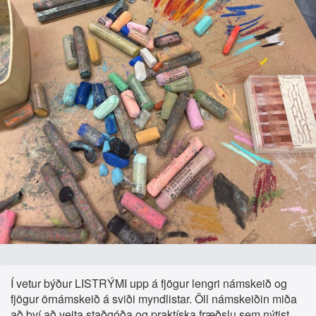
Í vetur býður LISTRÝMI upp á fjögur lengri námskeið og
fjögur örnámskeið á sviði myndlistar. Öll námskeiðin miða
að því að veita staðgóða og praktíska fræðslu sem nýtist