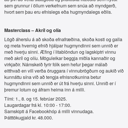
sem grunnur í öllum verkefnum sem snúa að myndgerð,
hvort sem þau eru efnislegs eða hugmyndalegs eðlis.
Masterclass – Akríl og olía
Lögð áherslu á að skoða efnafræðina, skoða kosti og galla
og meta hvernig efnið hjálpar hugmyndinni sem unnið er
með hverju sinni. Æfing í litablöndun og lagskiptri vinnu
með akríl og olíu. Möguleikar beggja miðla kannaðir og
virkjaðir. Námskeið fyrir fólk sem hefur þegar málað
eitthvað en vill verða öruggara í vinnubrögðum og aukið við
kunnáttu sína við að tengja efnisnotkunina betur
hugmyndinni sem unnið er út frá hverju sinni. Unnið er í
þremur lotum og áfram heima inn á milli.
Tími: 1., 8. og 15. febrúar 2025.
Laugardagar frá kl. 10:00 - 17:00.
Samskipti á Facebookhóp á milli vinnudaga.
Þátttökugjald kr. 48.000.