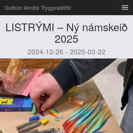
Guðrún Arndís Tryggvadóttir
LISTRÝMI – Ný námskeið
2025
2024-12-26 - 2025-03-22