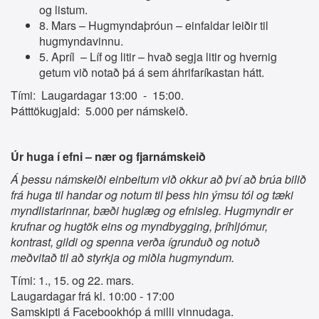
og listum.
8. Mars – Hugmyndaþróun – einfaldar leiðir til
hugmyndavinnu.
5. Apríl – Líf og litir – hvað segja litir og hvernig
getum við notað þá á sem áhrifaríkastan hátt.
Tími: Laugardagar 13:00 - 15:00.
Þátttökugjald: 5.000 per námskeið.
Úr huga í efni – nær og fjarnámskeið
Á þessu námskeiði einbeitum við okkur að því að brúa bilið
frá huga til handar og notum til þess hin ýmsu tól og tæki
myndlistarinnar, bæði huglæg og efnisleg. Hugmyndir er
krufnar og hugtök eins og myndbygging, þríhljómur,
kontrast, gildi og spenna verða ígrunduð og notuð
meðvitað til að styrkja og miðla hugmyndum.
Tími: 1., 15. og 22. mars.
Laugardagar frá kl. 10:00 - 17:00
Samskipti á Facebookhóp á milli vinnudaga.