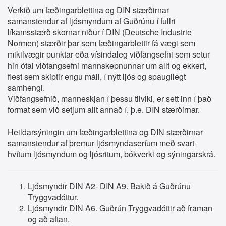
Verkið um fæðingarblettina og DIN stærðirnar
samanstendur af ljósmyndum af Guðrúnu í fullri
líkamsstærð skornar niður í DIN (Deutsche Industrie
Normen) stærðir þar sem fæðingarblettir fá vægi sem
mikilvægir punktar eða vísindaleg viðfangsefni sem setur
hin ótal viðfangsefni mannskepnunnar um allt og ekkert,
flest sem skiptir engu máli, í nýtt ljós og spaugilegt
samhengi.
Viðfangsefnið, manneskjan í þessu tilviki, er sett inn í það
format sem við setjum allt annað í, þ.e. DIN stærðirnar.
Heildarsýningin um fæðingarblettina og DIN stærðirnar
samanstendur af þremur ljósmyndaseríum með svart-
hvítum ljósmyndum og ljósritum, bókverki og sýningarskrá.
Ljósmyndir DIN A2- DIN A9. Bakið á Guðrúnu
Tryggvadóttur.
Ljósmyndir DIN A6. Guðrún Tryggvadóttir að framan
og að aftan.