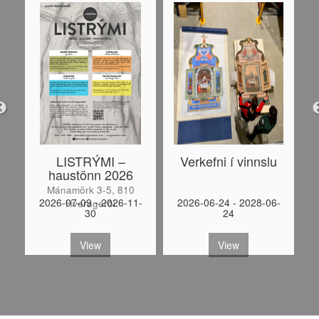
LISTRÝMI –
Verkefni í vinnslu
haustönn 2026
Mánamörk 3-5, 810
-
2026-07-09 - 2026-11-
2026-06-24 - 2028-06-
Hveragerði
30
24
S
View
View