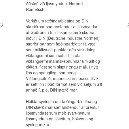
Aðstoð við ljósmyndun: Herbert
ljós og spaugilegt samhengi.
Rometsch.
Viðfangsefnið, manneskjan í þessu tilviki,
er sett inn í það format sem við setjum allt
Verkið um fæðingarblettina og DIN
annað í, þ.e. DIN stærðirnar.
stærðirnar samanstendur af ljósmyndum
af Guðrúnu í fullri líkamsstærð skornar
Guðrún Arndís Tryggvadóttir
Heildarsýningin um fæðingarblettina og
niður í DIN (Deutsche Industrie Normen)
DIN stærðirnar samanstendur af þremur
1980
stærðir þar sem fæðingarblettir fá vægi
ljósmyndaseríum með svart-hvítum
sem mikilvægir punktar eða vísindaleg
ljósmyndum og ljósritum, bókverki og
Verkið samanstendur af 19 DIN A4
viðfangsefni sem setur hin ótal
sýningarskrá.
ljósmyndum af bakinu á mér, sem ég
viðfangsefni mannskepnunnar um allt og
stækkaði upp í raunstærð á þunnan
ekkert, flest sem skiptir engu máli, í nýtt
ljósmyndapappír (Copy Line) og stimplaði
ljós og spaugilegt samhengi.
Ljósmyndir DIN A2- DIN A9. Bakið á
á hvert bréf nafn viðtakanda, sendanda,
Viðfangsefnið, manneskjan í þessu tilviki,
Guðrúnu Tryggvadóttur.
heimilisfang, POSTE RESTANTE, borg og
er sett inn í það format sem við setjum allt
Ljósmyndir DIN A6. Guðrún
land. Ég tók ljósrit af öllum ljósmyndunum
annað í, þ.e. DIN stærðirnar.
Tryggvadóttir að framan og að
áður en ég braut þau í Din A5 stærð, fór
aftan.
með í pósthús, frímerkti og sendi af stað.
Heildarsýningin um fæðingarblettina og
Ljósmyndir og ljósrit DIN A4. Ég, til
DIN stærðirnar samanstendur af þremur
Endanlegt verk er því annars vegar þau
mín frá mér via POSTE RESTANTE.
ljósmyndaseríum með svart-hvítum
bréf sem voru send til baka eða ég náði í
Póstverk - Guðrún Tryggvadóttir.
ljósmyndum og ljósritum, bókverki og
(11 bréf) og hins vegar ljósrit (7 bréf) af
Ég í DIN A6 - Bókverk. Guðrún
sýningarskrá.
þeim bréfum sem ég fékk ekki send til
Tryggvadóttir í vasabrotsútgáfu í