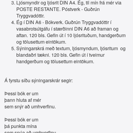
Ljósmyndir og ljósrit DIN A4. Ég, til mín frá mér via
POSTE RESTANTE. Póstverk - Guðrún
Tryggvadóttir.
Ég í DIN A6 - Bókverk. Guðrún Tryggvadóttir í
vasabrotsútgáfu í stærðinni DIN A6 að framan og
aftan. 120 bls. Gefin út í 10 ljósrituðum, handgerðum
og tölusettum eintökum.
Sýningarskrá með textum, ljósmyndum, ljósritum og
blandaðri tækni. 120 bls. Gefin út í tveimur
handgerðum og tölusettum eintökum.
Á fyrstu síðu sýningarskrár segir:
Þessi bók er um
þann hluta af mér
sem snýr að umhverfinu.
Þessi bók er um
þá punkta mína
sem snúa að umhverfinu.