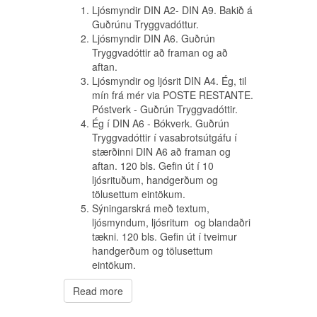
baka jafnvel þó að alþjóðlegar reglur segi
stærðinni DIN A6 að framan og
Ljósmyndir DIN A2- DIN A9. Bakið á
til um að senda beri POSTE RESTANTE
aftan. 120 bls. Gefin út í 10
Guðrúnu Tryggvadóttur.
bréf aftur til sendanda innan ákveðins
ljósrituðum, handgerðum og
Ljósmyndir DIN A6. Guðrún
tíma.
tölusettum eintökum.
Tryggvadóttir að framan og að
Myndin er af einu dæmi, bréfinu til mín frá
Sýningarskrá með textum,
aftan.
mér í Peking og var endursent.
ljósmyndum, ljósritum og blandaðri
Ljósmyndir og ljósrit DIN A4. Ég, til
tækni. 120 bls. Gefin út í tveimur
mín frá mér via POSTE RESTANTE.
Read more
handgerðum og tölusettum
Póstverk - Guðrún Tryggvadóttir.
eintökum.
Ég í DIN A6 - Bókverk. Guðrún
Tryggvadóttir í vasabrotsútgáfu í
stærðinni DIN A6 að framan og
Á fyrstu síðu sýningarskrár segir:
aftan. 120 bls. Gefin út í 10
ljósrituðum, handgerðum og
Þessi bók er um
tölusettum eintökum.
þann hluta af mér
Sýningarskrá með textum,
sem snýr að umhverfinu.
ljósmyndum, ljósritum og blandaðri
tækni. 120 bls. Gefin út í tveimur
Þessi bók er um
handgerðum og tölusettum
þá punkta mína
eintökum.
sem snúa að umhverfinu.
Read more
Líkami, húð, fæðingarblettir, stærðir,