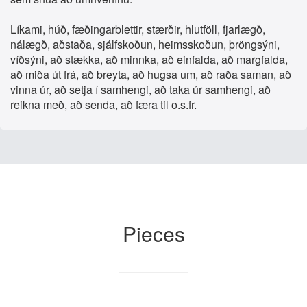
Líkami, húð, fæðingarblettir, stærðir, hlutföll, fjarlægð,
nálægð, aðstaða, sjálfskoðun, heimsskoðun, þröngsýni,
víðsýni, að stækka, að minnka, að einfalda, að margfalda,
að miða út frá, að breyta, að hugsa um, að raða saman, að
vinna úr, að setja í samhengi, að taka úr samhengi, að
reikna með, að senda, að færa til o.s.fr.
Pieces