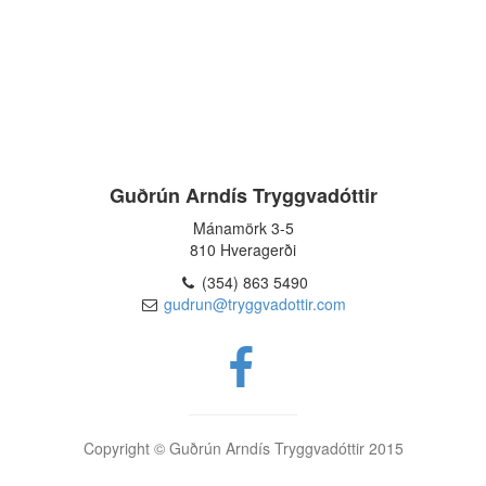
Guðrún Arndís Tryggvadóttir
Mánamörk 3-5
810 Hveragerði
(354) 863 5490
gudrun@tryggvadottir.com
Copyright © Guðrún Arndís Tryggvadóttir 2015