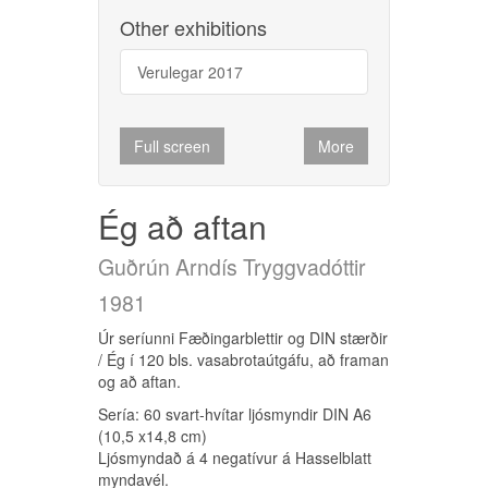
Other exhibitions
Full screen
Verulegar 2017
More
Ljósmynd
Full screen
More
height:
width:
Ég að aftan
Guðrún Arndís Tryggvadóttir
Owned by:
Guðrún Arndís Tryggvadóttir
1981
1981
Verkið um fæðingarblettina og DIN
stærðirnar samanstendur af ljósmyndum
Úr seríunni Fæðingarblettir og DIN stærðir
Other exhibitions
af Guðrúnu í fullri líkamsstærð skornar
/ Ég í 120 bls. vasabrotaútgáfu, að framan
niður í DIN (Deutsche Industrie Normen)
og að aftan.
Verk í einkasöfnum 2023
stærðir þar sem fæðingarblettir fá vægi
Sería: 60 svart-hvítar ljósmyndir DIN A6
sem mikilvægir punktar eða vísindaleg
(10,5 x14,8 cm)
viðfangsefni sem setur hin ótal
Ljósmyndað á 4 negatívur á Hasselblatt
Full screen
More
viðfangsefni mannskepnunnar um allt og
myndavél.
ekkert, flest sem skiptir engu máli, í nýtt