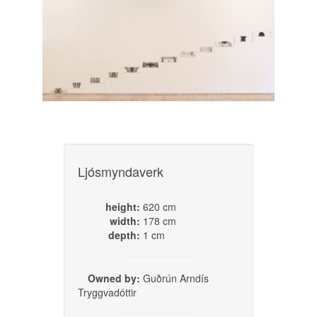
Ljósmyndaverk
height:
620 cm
Ljósmyndaverk
width:
178 cm
depth:
1 cm
height:
width:
Owned by:
Guðrún Arndís
Tryggvadóttir
Owned by: