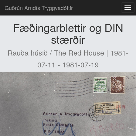
Guðrún Arndís Tryggvadóttir
Fæðingarblettir og DIN
stærðir
Rauða húsið / The Red House | 1981-
07-11 - 1981-07-19