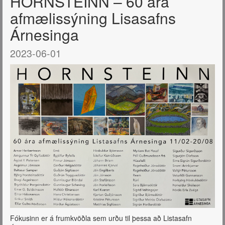
HORNSTEINN – 60 ára
afmælissýning Lisasafns
Árnesinga
2023-06-01
Fókusinn er á frumkvöðla sem urðu til þessa að Listasafn