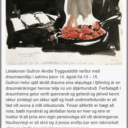
Listakonan Guðrún Arndís Tryggvadóttir verður með
draumasmiðju í safninu þann 10. ágúst frá 13 – 15.
Guðrún hefur sjálf skráð drauma sína skipulega í fjölmörg ár en
draumskráningar hennar telja nú um átjánhundruð. Ferðalagið í
draumheima getur verið spennandi og gefandi og jafnvel kennt
okkur ýmislegt um okkur sjálf og hvað undirmeðvitundin er að
fást við svona á milli vökustunda. Ýmsar aðferðir er hægt að
nota, bæði myndmál og skrifaðan texta en hver og einn er
hvattur til að þróa sinn eigin persónulega stíl við skráningarnar.
Nauðsynlegt er að skrá sig á þessa smiðju þar sem takmarkað