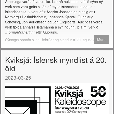
Árnesinga varð að veruleika. Þar að auki mun safnið sýna ný
verk sem voru gefin sl. ár, af myndlistarmönnum og t.d.:
Íslandsbanka, 2 verk eftir Ásgrím Jónsson en einnig eftir
Þorbjörgu Höskuldsdóttur, Jóhannes Kjarval, Gunnlaug
Scheving, Jón Þorleifsson og Jón Engilberts. Auk þess verða
verk fjölda annarra listamanna á sýningunni, þ.á.m. verkið
„Formæðraherinn“
eftir Guðrúnu.
More
Sýningin opnaði þ. 11. febrúar og stendur til 20. ágúst 2023.
Kviksjá: Íslensk myndlist á 20.
öld
2023-03-25