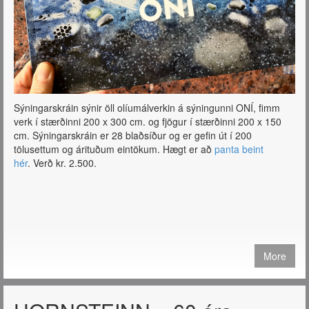
Sýningarskráin sýnir öll olíumálverkin á sýningunni ONÍ, fimm
verk í stærðinni 200 x 300 cm. og fjögur í stærðinni 200 x 150
cm. Sýningarskráin er 28 blaðsíður og er gefin út í 200
tölusettum og árituðum eintökum. Hægt er að
panta beint
hér
. Verð kr. 2.500.
More