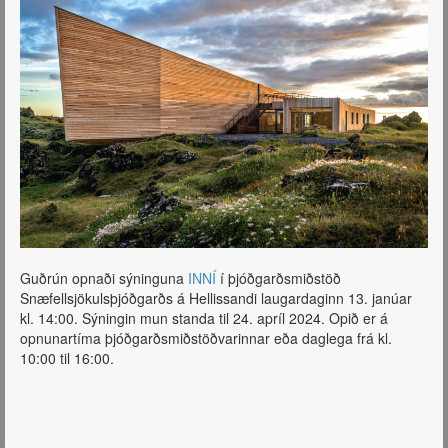
Guðrún opnaði sýninguna
INNÍ
í þjóðgarðsmiðstöð
Snæfellsjökulsþjóðgarðs á Hellissandi laugardaginn 13. janúar
kl. 14:00. Sýningin mun standa til 24. apríl 2024. Opið er á
opnunartíma þjóðgarðsmiðstöðvarinnar eða daglega frá kl.
10:00 til 16:00.