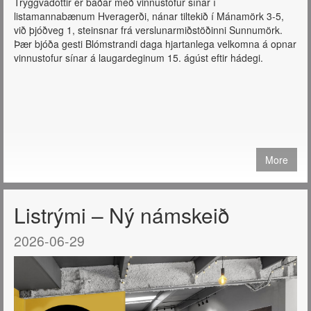
Tryggvadóttir er báðar með vinnustofur sínar í
listamannabænum Hveragerði, nánar tiltekið í Mánamörk 3-5,
við þjóðveg 1, steinsnar frá verslunarmiðstöðinni Sunnumörk.
Þær bjóða gesti Blómstrandi daga hjartanlega velkomna á opnar
vinnustofur sínar á laugardeginum 15. ágúst eftir hádegi.
More
Listrými – Ný námskeið
2026-06-29