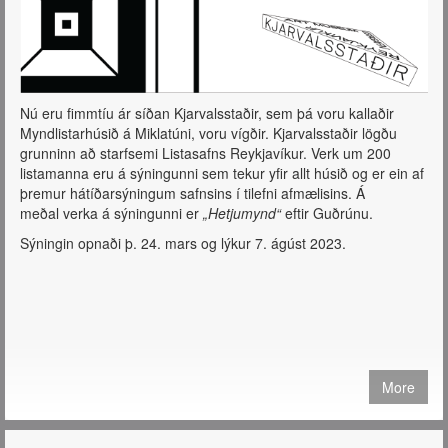
Nú eru fimmtíu ár síðan Kjarvalsstaðir, sem þá voru kallaðir
Myndlistarhúsið á Miklatúni, voru vígðir. Kjarvalsstaðir lögðu
grunninn að starfsemi Listasafns Reykjavíkur. Verk um 200
listamanna eru á sýningunni sem tekur yfir allt húsið og er ein af
þremur hátíðarsýningum safnsins í tilefni afmælisins. Á
meðal verka á sýningunni er
„Hetjumynd“
eftir Guðrúnu.
Sýningin opnaði þ. 24. mars og lýkur 7. ágúst 2023.
More