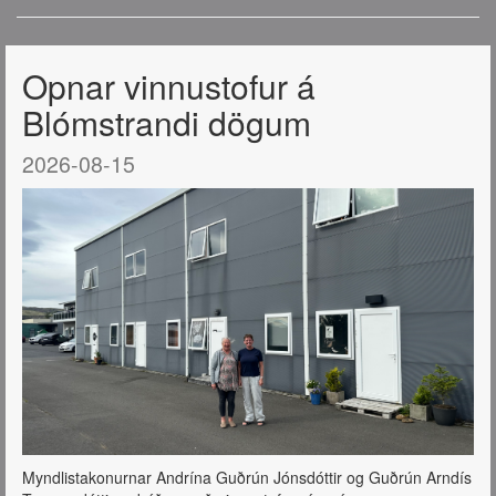
Opnar vinnustofur á
Blómstrandi dögum
2026-08-15
Myndlistakonurnar Andrína Guðrún Jónsdóttir og Guðrún Arndís