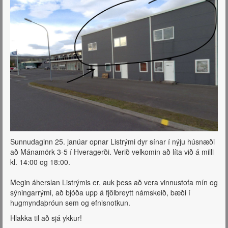
Sunnudaginn 25. janúar opnar Listrými dyr sínar í nýju húsnæði
að Mánamörk 3-5 í Hveragerði. Verið velkomin að líta við á milli
kl. 14:00 og 18:00.
Megin áherslan Listrýmis er, auk þess að vera vinnustofa mín og
sýningarrými, að bjóða upp á fjölbreytt námskeið, bæði í
hugmyndaþróun sem og efnisnotkun.
Hlakka til að sjá ykkur!