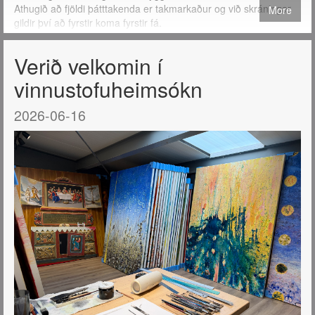
Athugið að fjöldi þátttakenda er takmarkaður og við skráningar
More
gildir því að fyrstir koma fyrstir fá.
Verið velkomin í
vinnustofuheimsókn
2026-06-16