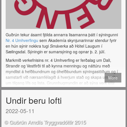
Guðrún tekur ásamt fjölda annarra lisamanna þátt í sýningunni
Nr. 4 Umhverfingu
sem Akademía skynjunarinnar stendur fyrir
en hún sýnir nokkra tugi
Smáverka
að Hótel Laugum í
Sælingsdal. Sýningin er sumarsýning og opnar þ. 2. júlí.
Markmið verkefnisins nr. 4 Umhverfing er ferðalag um Dali,
Strandir og Vestfirði til að kynna menningu og náttúru með
myndlist á hefðbundnum og óhefðbundum sýningastöðum og í
samstarfi við nærsamfélagið á hverjum stað og skapa umræðu
More
um tilgang lífs og lista. Grunnhugmyndin er að sýna verk eftir
myndlistarmenn sem búa eða eiga ættir eða tengsl að rekja til
þessa landshluta.
Undir beru lofti
2022-05-11
© Guðrún Arndís Tryggvadóttir 2015