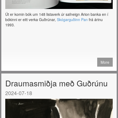
Út er komin bók um 148 listaverk úr safneign Arion banka en í
bókinni er eitt verka Guðrúnar,
Skógarguðinn Pan
frá árinu
1993.
More
Draumasmiðja með Guðrúnu
2024-07-18