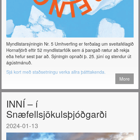
Myndlistarsýningin Nr. 5 Umhverfing er ferðalag um sveitafélagið
Hornafjörð eftir 52 myndlistarfólk sem á þangað rætur að rekja
eða hefur sest þar að. Sýningin opnaði þ. 25. júní og stendur út
ágústmánuð.
Sjá kort með staðsetningu verka allra þátttakenda.
More
INNÍ – í
Snæfellsjökulsþjóðgarði
2024-01-13