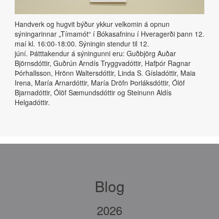
Handverk og hugvit býður ykkur velkomin á opnun
sýningarinnar „Tímamót“ í Bókasafninu í Hveragerði þann 12.
maí kl. 16:00-18:00. Sýningin stendur til 12.
júní. Þátttakendur á sýningunni eru: Guðbjörg Auðar
Björnsdóttir, Guðrún Arndís Tryggvadóttir, Hafþór Ragnar
Þórhallsson, Hrönn Waltersdóttir, Linda S. Gísladóttir, Maia
Irena, María Arnardóttir, María Dröfn Þorláksdóttir, Ólöf
Bjarnadóttir, Ólöf Sæmundsdóttir og Steinunn Aldís
Helgadóttir.
Blog
2026