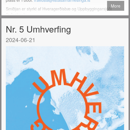
pláss er í boði:
fraedsla@listasafnarnesinga.is
More
Smiðjan er styrkt af Hveragerðisbæ og Uppbyggingarsjóði
Suðurlands.
Nr. 5 Umhverfing
2024-06-21