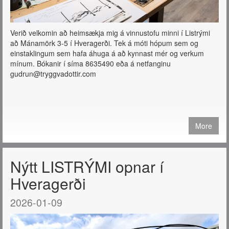
Verið velkomin að heimsækja mig á vinnustofu minni í Listrými
að Mánamörk 3-5 í Hveragerði. Tek á móti hópum sem og
einstaklingum sem hafa áhuga á að kynnast mér og verkum
mínum. Bókanir í síma 8635490 eða á netfanginu
gudrun@tryggvadottir.com
More
Nýtt LISTRÝMI opnar í
Hveragerði
2026-01-09