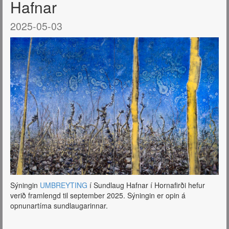
Hafnar
2025-05-03
Hágæða prent af málverkum mínum eru nú í boði í tveimur
stærðum: 40x50 cm. og 50x70 cm.
Öll þau málverk sem birtast hér á síðunni má útfæra sem
prentaðar útgáfur og fá sendar hvert sem er í heiminum.
Sjá verð og nánari
upplýsingar
https://tryggvadottir.com/is/publication/27/
Sýningin
UMBREYTING
í Sundlaug Hafnar í Hornafirði hefur
verið framlengd til september 2025. Sýningin er opin á
opnunartíma sundlaugarinnar.