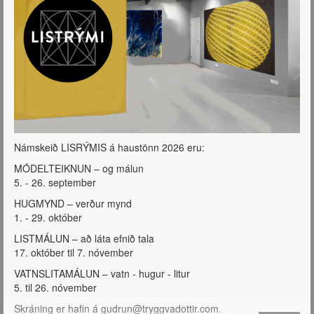
Námskeið LISRÝMIS á haustönn 2026 eru:
MÓDELTEIKNUN – og málun
5. - 26. september
HUGMYND – verður mynd
1. - 29. október
LISTMÁLUN – að láta efnið tala
17. október til 7. nóvember
VATNSLITAMÁLUN – vatn - hugur - litur
5. til 26. nóvember
Skráning er hafin á gudrun@tryggvadottir.com.