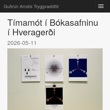
Guðrún Arndís Tryggvadóttir
Tímamót í Bókasafninu
í Hveragerði
2026-05-11