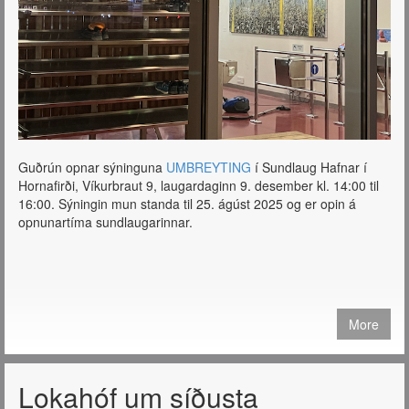
Guðrún opnar sýninguna
UMBREYTING
í Sundlaug Hafnar í
Hornafirði, Víkurbraut 9, laugardaginn 9. desember kl. 14:00 til
16:00. Sýningin mun standa til 25. ágúst 2025 og er opin á
opnunartíma sundlaugarinnar.
More
Lokahóf um síðusta