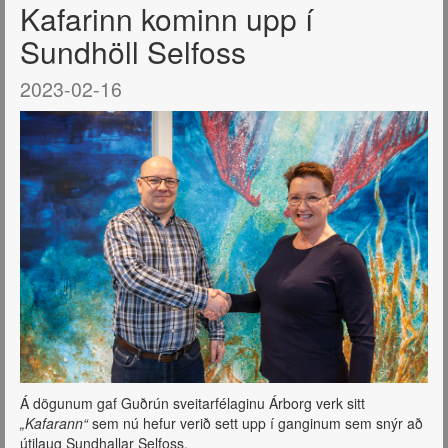
Kafarinn kominn upp í
Sundhöll Selfoss
2023-02-16
Á dögunum gaf Guðrún sveitarfélaginu Árborg verk sitt
„Kafarann“
sem nú hefur verið sett upp í ganginum sem snýr að
útilaug Sundhallar Selfoss.