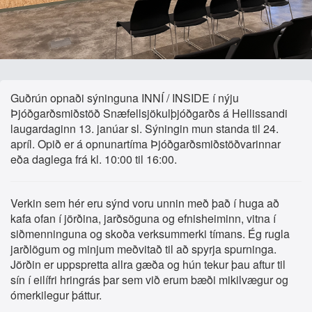
Guðrún opnaði sýninguna INNÍ / INSIDE í nýju
Þjóðgarðsmiðstöð Snæfellsjökulþjóðgarðs á Hellissandi
laugardaginn 13. janúar sl. Sýningin mun standa til 24.
apríl. Opið er á opnunartíma Þjóðgarðsmiðstöðvarinnar
eða daglega frá kl. 10:00 til 16:00.
Verkin sem hér eru sýnd voru unnin með það í huga að
kafa ofan í jörðina, jarðsöguna og efnisheiminn, vitna í
siðmenninguna og skoða verksummerki tímans. Ég rugla
jarðlögum og minjum meðvitað til að spyrja spurninga.
Jörðin er uppspretta allra gæða og hún tekur þau aftur til
sín í eilífri hringrás þar sem við erum bæði mikilvægur og
ómerkilegur þáttur.