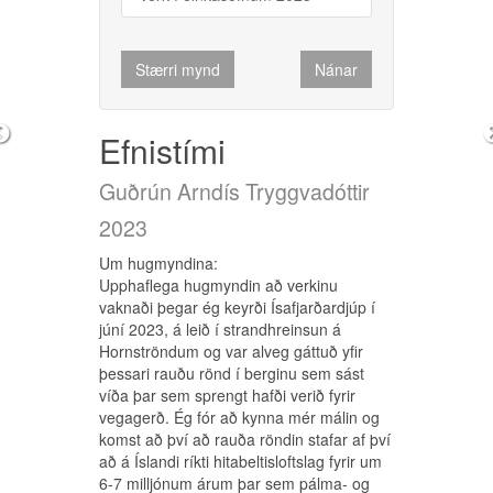
Verk í einkasöfnum 2023
Stærri mynd
Nánar
Stærri mynd
Nánar
Efnistími
Guðrún Arndís Tryggvadóttir
Guðrún Arndís Tryggvadóttir
2023
2023
Um hugmyndina:
Upphaflega hugmyndin að verkinu
Um hugmyndina:
vaknaði þegar ég keyrði Ísafjarðardjúp í
Verkið grundvallast á því að tefla saman
júní 2023, á leið í strandhreinsun á
menningarminjum ýmissa tímabila, s.s.
Hornströndum og var alveg gáttuð yfir
ströngum formum sem tilheyra nútíma
þessari rauðu rönd í berginu sem sást
eða framtíð annars vegar og tilvitnunum í
víða þar sem sprengt hafði verið fyrir
aldagömul meistaraverk úr íslenskri
vegagerð. Ég fór að kynna mér málin og
listasögu hins vegar. Jarðlögum er ruglað
komst að því að rauða röndin stafar af því
og jarðnesk gæði moldar, eðalsteina,
að á Íslandi ríkti hitabeltisloftslag fyrir um
málma og öskulaga takast á í eilífu flæði
6-7 milljónum árum þar sem pálma- og
fastra og fljótandi efna.