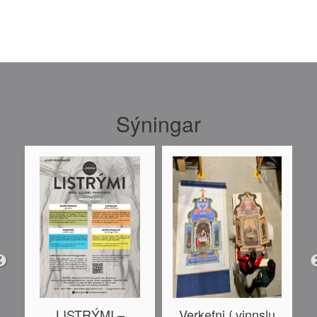
Sýningar
LISTRÝMI –
Verkefni í vinnslu