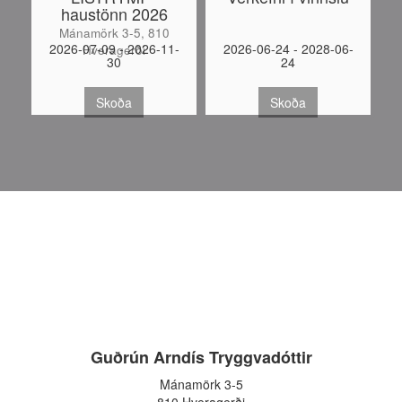
haustönn 2026
Mánamörk 3-5, 810
-
2026-07-09 - 2026-11-
2026-06-24 - 2028-06-
Hveragerði
30
24
S
Skoða
Skoða
Guðrún Arndís Tryggvadóttir
Mánamörk 3-5
810 Hveragerði