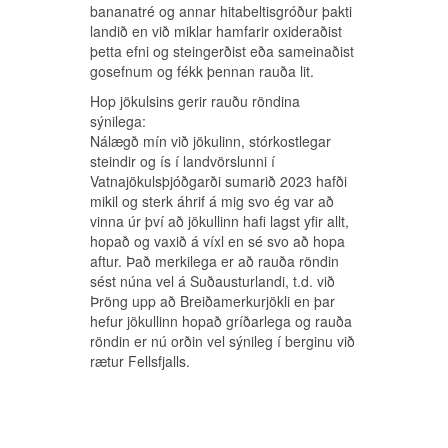
bananatré og annar hitabeltisgróður þakti
Strókurinn og fjölin:
landið en við miklar hamfarir oxideraðist
þetta efni og steingerðist eða sameinaðist
trókurinn og fjölin:
gosefnum og fékk þennan rauða lit.
Á altaristöflu úr Búðakirkju, mjög illa farinni
og sem geymd er í Þjóðminjasafninu má
Hop jökulsins gerir rauðu röndina
sjá strók eða vafning sem heillaði mig svo
sýnilega:
að ég notaði formið í verkið en þessi
Nálægð mín við jökulinn, stórkostlegar
vafningur og þýðing hans er áhugaverð.
steindir og ís í landvörslunni í
Sennilega á hann að tákna ferðalag
Vatnajökulsþjóðgarði sumarið 2023 hafði
vitringanna þar sem á honum eru þrjár
mikil og sterk áhrif á mig svo ég var að
gylltar kórónur. Fjölin er aftur á móti eitt af
vinna úr því að jökullinn hafi lagst yfir allt,
meistaraverkum 18. aldar úr Stóra-
hopað og vaxið á víxl en sé svo að hopa
Núpskirkju, eftir Ámunda Jónsson og varð
aftur. Það merkilega er að rauða röndin
að fá að vera með.
sést núna vel á Suðausturlandi, t.d. við
Þröng upp að Breiðamerkurjökli en þar
hefur jökullinn hopað gríðarlega og rauða
röndin er nú orðin vel sýnileg í berginu við
rætur Fellsfjalls.