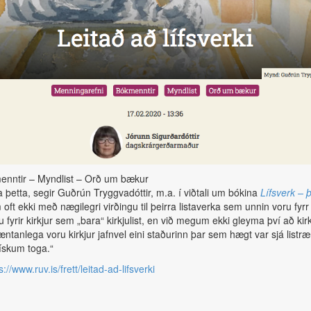
enntir – Myndlist – Orð um bækur
ja þetta, segir Guðrún Tryggvadóttir, m.a. í viðtali um bókina
Lífsverk – 
 oft ekki með nægilegri virðingu til þeirra listaverka sem unnin voru fyrr
fyrir kirkjur sem „bara“ kirkjulist, en við megum ekki gleyma því að kirk
anlega voru kirkjur jafnvel eini staðurinn þar sem hægt var sjá listræ
tískum toga.“
s://www.ruv.is/frett/leitad-ad-lifsverki