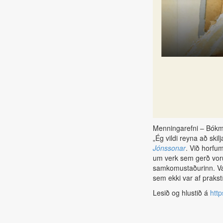
Menningarefni – Bókm
„Ég vildi reyna að skil
Jónssonar
. Við horfum
um verk sem gerð voru 
samkomustaðurinn. Vænt
sem ekki var af praks
Lesið og hlustið á
http