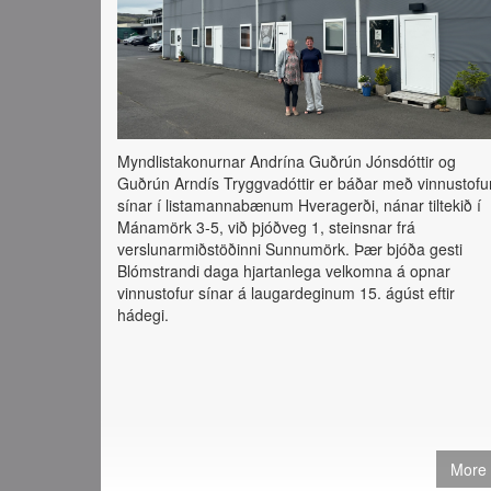
Myndlistakonurnar Andrína Guðrún Jónsdóttir og
Guðrún Arndís Tryggvadóttir er báðar með vinnustofu
sínar í listamannabænum Hveragerði, nánar tiltekið í
Mánamörk 3-5, við þjóðveg 1, steinsnar frá
verslunarmiðstöðinni Sunnumörk. Þær bjóða gesti
Blómstrandi daga hjartanlega velkomna á opnar
vinnustofur sínar á laugardeginum 15. ágúst eftir
hádegi.
More