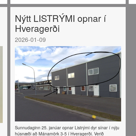
Nýtt LISTRÝMI opnar í
Hveragerði
2026-01-09
Sunnudaginn 25. janúar opnar Listrými dyr sínar í nýju
húsnæði að Mánamörk 3-5 í Hveragerði. Verið