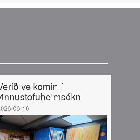
Verið velkomin í
vinnustofuheimsókn
2026-06-16