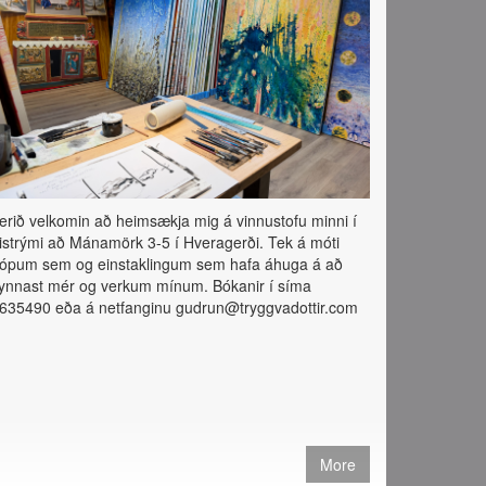
erið velkomin að heimsækja mig á vinnustofu minni í
istrými að Mánamörk 3-5 í Hveragerði. Tek á móti
ópum sem og einstaklingum sem hafa áhuga á að
ynnast mér og verkum mínum. Bókanir í síma
635490 eða á netfanginu gudrun@tryggvadottir.com
More