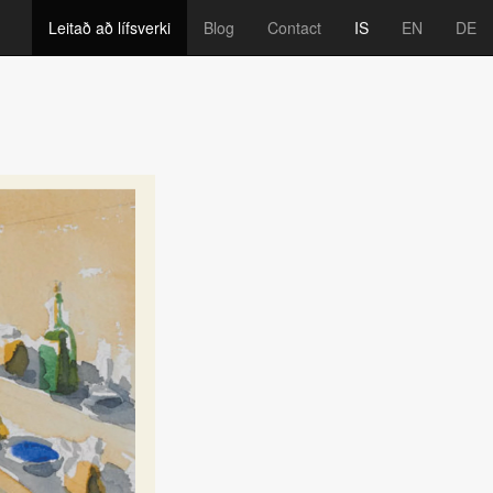
Leitað að lífsverki
Blog
Contact
IS
EN
DE