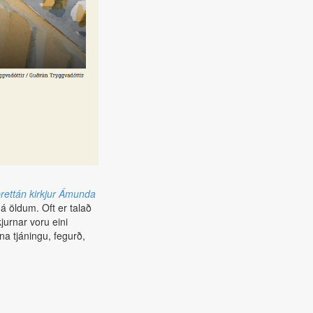
þrettán kirkjur Ámunda
 á öldum. Oft er talað
jurnar voru eini
na tjáningu, fegurð,