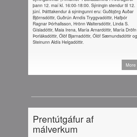
þann 12. maí kl. 16:00-18:00. Sýningin stendur til 12.
júní. Þátttakendur á sýningunni eru: Guðbjörg Auðar
Björnsdóttir, Guðrún Arndís Tryggvadóttir, Hafþór
Ragnar Þórhallsson, Hrönn Waltersdóttir, Linda S.
Gísladóttir, Maia Irena, María Arnardóttir, María Dröfn
Þorláksdóttir, Ólöf Bjarnadóttir, Ólöf Sæmundsdóttir o
Steinunn Aldís Helgadóttir.
More
Prentútgáfur af
málverkum