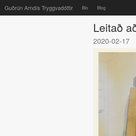
Guðrún Arndís Tryggvadóttir
Bio
Blog
Leitað að
2020-02-17