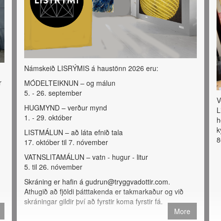
Námskeið LISRÝMIS á haustönn 2026 eru:
r
MÓDELTEIKNUN – og málun
5. - 26. september
V
HUGMYND – verður mynd
L
1. - 29. október
h
k
LISTMÁLUN – að láta efnið tala
8
17. október til 7. nóvember
VATNSLITAMÁLUN – vatn - hugur - litur
5. til 26. nóvember
Skráning er hafin á gudrun@tryggvadottir.com.
Athugið að fjöldi þátttakenda er takmarkaður og við
skráningar gildir því að fyrstir koma fyrstir fá.
More