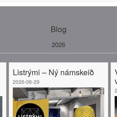
Blog
2026
Listrými – Ný námskeið
2026-06-29