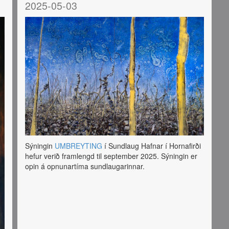
2025-05-03
Sýningin
UMBREYTING
í Sundlaug Hafnar í Hornafirði
hefur verið framlengd til september 2025. Sýningin er
opin á opnunartíma sundlaugarinnar.