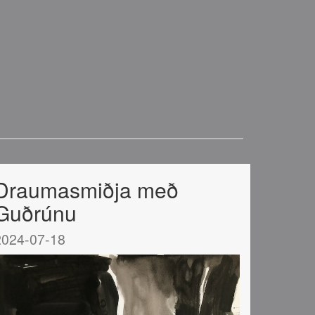
Draumasmiðja með
Guðrúnu
2024-07-18