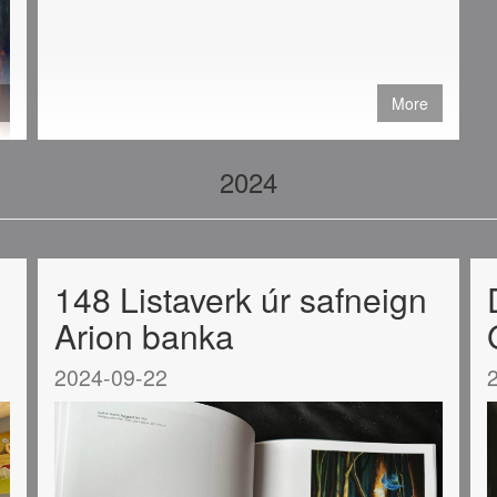
More
2024
148 Listaverk úr safneign
Arion banka
2024-09-22