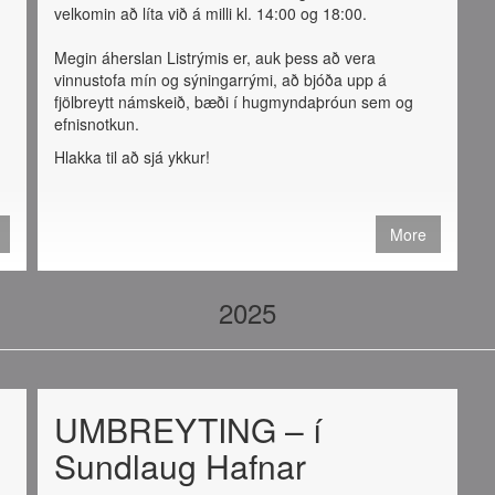
velkomin að líta við á milli kl. 14:00 og 18:00.
Megin áherslan Listrýmis er, auk þess að vera
vinnustofa mín og sýningarrými, að bjóða upp á
fjölbreytt námskeið, bæði í hugmyndaþróun sem og
efnisnotkun.
g
Hlakka til að sjá ykkur!
More
2025
UMBREYTING – í
Sundlaug Hafnar