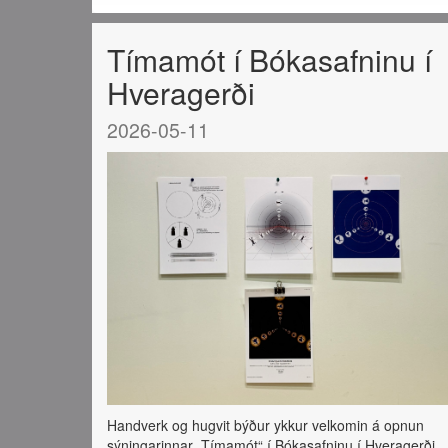
Tímamót í Bókasafninu í
Hveragerði
2026-05-11
Handverk og hugvit býður ykkur velkomin á opnun
sýningarinnar „Tímamót“ í Bókasafninu í Hveragerði