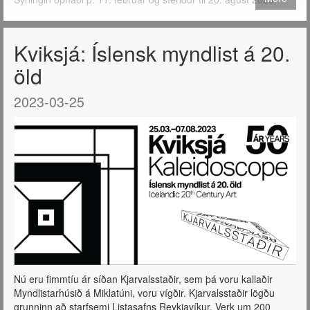
Kviksjá: Íslensk myndlist á 20.
öld
2023-03-25
Nú eru fimmtíu ár síðan Kjarvalsstaðir, sem þá voru kallaðir
Myndlistarhúsið á Miklatúni, voru vígðir. Kjarvalsstaðir lögðu
grunninn að starfsemi Listasafns Reykjavíkur. Verk um 200