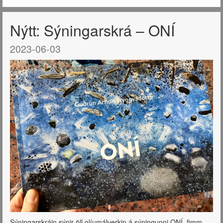
Nýtt: Sýningarskrá – ONÍ
2023-06-03
Sýningarskráin sýnir öll olíumálverkin á sýningunni ONÍ, fimm