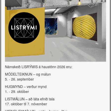
Námskeið LISRÝMIS á haustönn 2026 eru:
MÓDELTEIKNUN – og málun
5. - 26. september
HUGMYND – verður mynd
1. - 29. október
LISTMÁLUN – að láta efnið tala
17. október til 7. nóvember