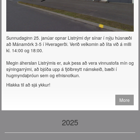
Sunnudaginn 25. janúar opnar Listrými dyr sínar í nýju húsnæði
að Mánamörk 3-5 í Hveragerði. Verið velkomin að líta við á milli
kl. 14:00 og 18:00.
Megin áherslan Listrýmis er, auk þess að vera vinnustofa mín og
sýningarrými, að bjóða upp á fjölbreytt námskeið, bæði í
hugmyndaþróun sem og efnisnotkun.
Hlakka til að sjá ykkur!
More
2025