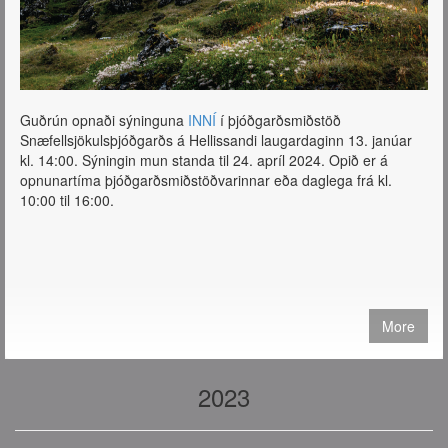
Guðrún opnaði sýninguna
INNÍ
í þjóðgarðsmiðstöð
Snæfellsjökulsþjóðgarðs á Hellissandi laugardaginn 13. janúar
kl. 14:00. Sýningin mun standa til 24. apríl 2024. Opið er á
opnunartíma þjóðgarðsmiðstöðvarinnar eða daglega frá kl.
10:00 til 16:00.
More
2023