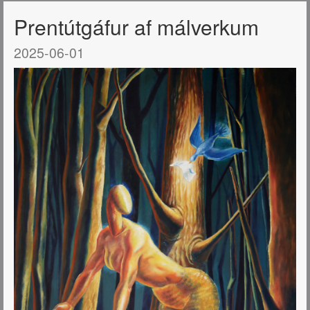
Prentútgáfur af málverkum
2025-06-01