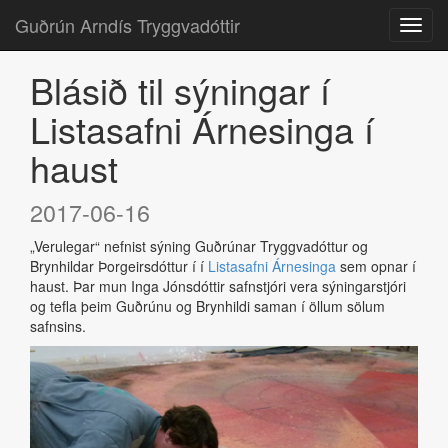
Guðrún Arndís Tryggvadóttir
Blásið til sýningar í
Listasafni Árnesinga í
haust
2017-06-16
„Verulegar“ nefnist sýning Guðrúnar Tryggvadóttur og
Brynhildar Þorgeirsdóttur í í
Listasafni Árnesinga
sem opnar í
haust. Þar mun Inga Jónsdóttir safnstjóri vera sýningarstjóri
og tefla þeim Guðrúnu og Brynhildi saman í öllum sölum
safnsins.