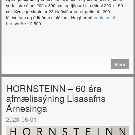
verk í stærðinni 200 x 300 cm. og fjögur í stærðinni 200 x 150
cm. Sýningarskráin er 28 blaðsíður og er gefin út í 200
tölusettum og árituðum eintökum. Hægt er að
panta beint
hér
. Verð kr. 2.500.
More
HORNSTEINN – 60 ára
afmælissýning Lisasafns
Árnesinga
2023-06-01