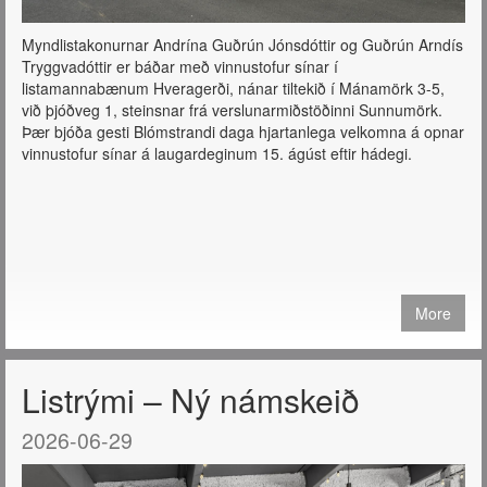
Myndlistakonurnar Andrína Guðrún Jónsdóttir og Guðrún Arndís
Tryggvadóttir er báðar með vinnustofur sínar í
listamannabænum Hveragerði, nánar tiltekið í Mánamörk 3-5,
við þjóðveg 1, steinsnar frá verslunarmiðstöðinni Sunnumörk.
Þær bjóða gesti Blómstrandi daga hjartanlega velkomna á opnar
vinnustofur sínar á laugardeginum 15. ágúst eftir hádegi.
More
Listrými – Ný námskeið
2026-06-29