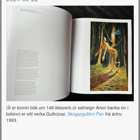
Út er komin bók um 148 listaverk úr safneign Arion banka en í
bókinni er eitt verka Guðrúnar,
Skógarguðinn Pan
frá árinu
1993.