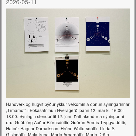
2026-05-11
Handverk og hugvit býður ykkur velkomin á opnun sýningarinnar
„Tímamót“ í Bókasafninu í Hveragerði þann 12. maí kl. 16:00-
18:00. Sýningin stendur til 12. júní. Þátttakendur á sýningunni
eru: Guðbjörg Auðar Björnsdóttir, Guðrún Arndís Tryggvadóttir,
Hafþór Ragnar Þórhallsson, Hrönn Waltersdóttir, Linda S.
Gísladóttir, Maia Irena, María Arnardóttir, María Dröfn