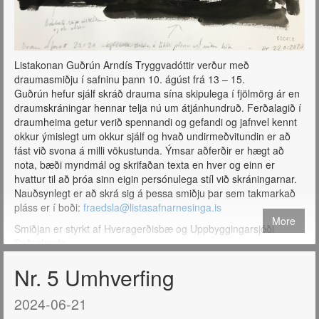
Listakonan Guðrún Arndís Tryggvadóttir verður með
draumasmiðju í safninu þann 10. ágúst frá 13 – 15.
Guðrún hefur sjálf skráð drauma sína skipulega í fjölmörg ár en
draumskráningar hennar telja nú um átjánhundruð. Ferðalagið í
draumheima getur verið spennandi og gefandi og jafnvel kennt
okkur ýmislegt um okkur sjálf og hvað undirmeðvitundin er að
fást við svona á milli vökustunda. Ýmsar aðferðir er hægt að
nota, bæði myndmál og skrifaðan texta en hver og einn er
hvattur til að þróa sinn eigin persónulega stíl við skráningarnar.
Nauðsynlegt er að skrá sig á þessa smiðju þar sem takmarkað
pláss er í boði:
fraedsla@listasafnarnesinga.is
More
Smiðjan er styrkt af Hveragerðisbæ og Uppbyggingarsjóði
Suðurlands.
Nr. 5 Umhverfing
2024-06-21