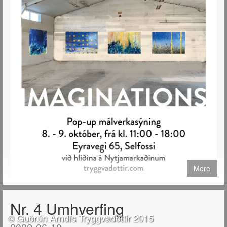
More
Verið velkomin á Pop-up sýningu mína að Eyravegi 65 á Selfossi
Nr. 4 Umhverfing
helgina 8. og 9. október 2022.
© Guðrún Arndís Tryggvadóttir 2015