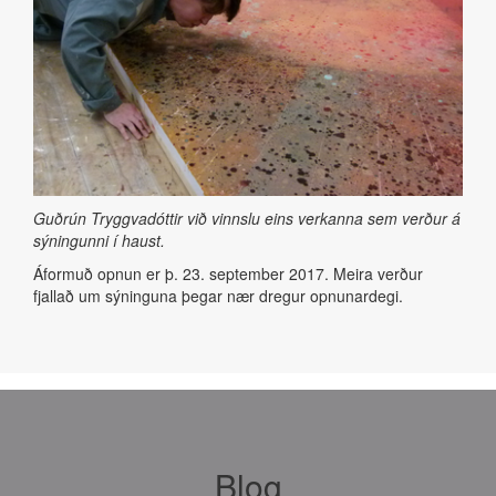
Guðrún Tryggvadóttir við vinnslu eins verkanna sem verður á
sýningunni í haust.
Áformuð opnun er þ. 23. september 2017. Meira verður
fjallað um sýninguna þegar nær dregur opnunardegi.
Blog