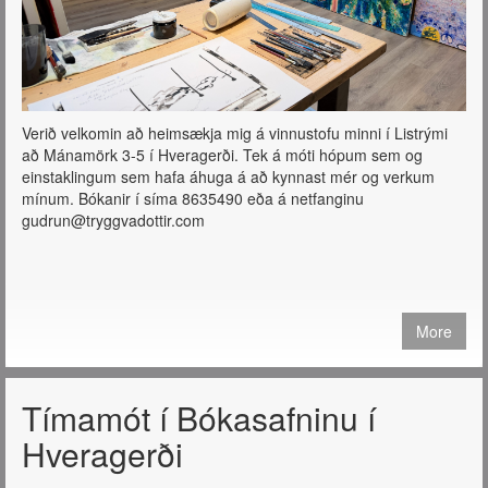
Verið velkomin að heimsækja mig á vinnustofu minni í Listrými
að Mánamörk 3-5 í Hveragerði. Tek á móti hópum sem og
einstaklingum sem hafa áhuga á að kynnast mér og verkum
mínum. Bókanir í síma 8635490 eða á netfanginu
gudrun@tryggvadottir.com
More
Tímamót í Bókasafninu í
Hveragerði