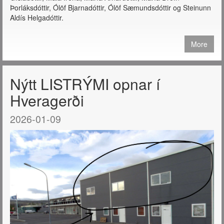
Þorláksdóttir, Ólöf Bjarnadóttir, Ólöf Sæmundsdóttir og Steinunn
Aldís Helgadóttir.
More
Nýtt LISTRÝMI opnar í
Hveragerði
2026-01-09