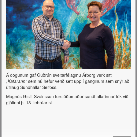
Á dögunum gaf Guðrún sveitarfélaginu Árborg verk sitt
„Kafarann“
sem nú hefur verið sett upp í ganginum sem snýr að
útilaug Sundhallar Selfoss.
Magnús Gísli Sveinsson forstöðumaður sundhallarinnar tók við
gjöfinni þ. 13. febrúar sl.