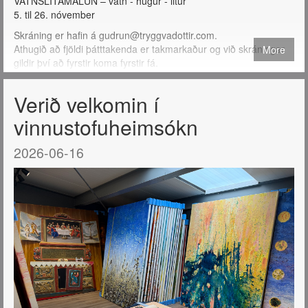
VATNSLITAMÁLUN – vatn - hugur - litur
5. til 26. nóvember
Skráning er hafin á gudrun@tryggvadottir.com.
Athugið að fjöldi þátttakenda er takmarkaður og við skráningar
More
gildir því að fyrstir koma fyrstir fá.
Verið velkomin í
vinnustofuheimsókn
2026-06-16