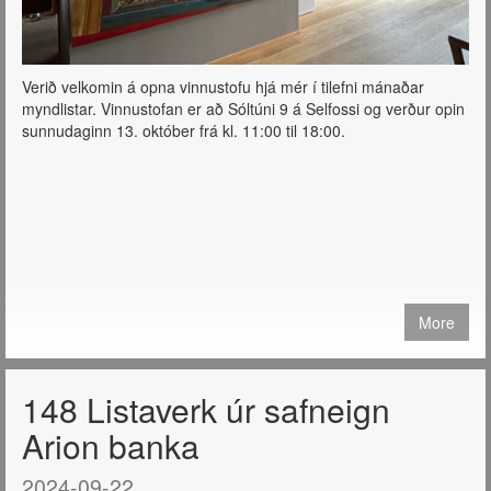
Verið velkomin á opna vinnustofu hjá mér í tilefni mánaðar
myndlistar. Vinnustofan er að Sóltúni 9 á Selfossi og verður opin
sunnudaginn 13. október frá kl. 11:00 til 18:00.
More
148 Listaverk úr safneign
Arion banka
2024-09-22