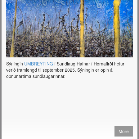
prentaðar útgáfur og fá sendar hvert sem er í heiminum.
Sjá verð og nánari
upplýsingar
https://tryggvadottir.com/is/publication/27/
Sýningin
UMBREYTING
í Sundlaug Hafnar í Hornafirði hefur
verið framlengd til september 2025. Sýningin er opin á
opnunartíma sundlaugarinnar.
More