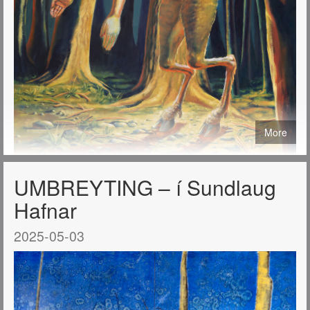
More
UMBREYTING – í Sundlaug
Hafnar
2025-05-03
Hágæða prent af málverkum mínum eru nú í boði í tveimur
stærðum: 40x50 cm. og 50x70 cm.
Öll þau málverk sem birtast hér á síðunni má útfæra sem