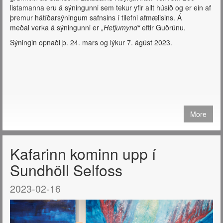
listamanna eru á sýningunni sem tekur yfir allt húsið og er ein af
þremur hátíðarsýningum safnsins í tilefni afmælisins. Á
meðal verka á sýningunni er
„Hetjumynd“
eftir Guðrúnu.
Sýningin opnaði þ. 24. mars og lýkur 7. ágúst 2023.
More
Kafarinn kominn upp í
Sundhöll Selfoss
2023-02-16