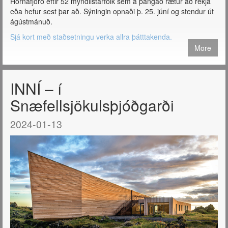
Hornafjörð eftir 52 myndlistarfólk sem á þangað rætur að rekja
eða hefur sest þar að. Sýningin opnaði þ. 25. júní og stendur út
ágústmánuð.
Sjá kort með staðsetningu verka allra þátttakenda.
More
INNÍ – í
Snæfellsjökulsþjóðgarði
2024-01-13