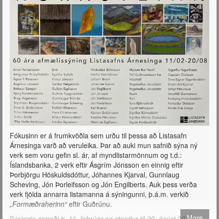
Fókusinn er á frumkvöðla sem urðu til þessa að Listasafn
Árnesinga varð að veruleika. Þar að auki mun safnið sýna ný
verk sem voru gefin sl. ár, af myndlistarmönnum og t.d.:
Íslandsbanka, 2 verk eftir Ásgrím Jónsson en einnig eftir
Þorbjörgu Höskuldsdóttur, Jóhannes Kjarval, Gunnlaug
Scheving, Jón Þorleifsson og Jón Engilberts. Auk þess verða
verk fjölda annarra listamanna á sýningunni, þ.á.m. verkið
„Formæðraherinn“
eftir Guðrúnu.
More
Sýningin opnaði þ. 11. febrúar og stendur til 20. ágúst 2023.