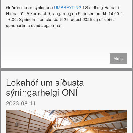
Guðrún opnar sýninguna
UMBREYTING
í Sundlaug Hafnar í
Hornafirði, Víkurbraut 9, laugardaginn 9. desember kl. 14:00 til
16:00. Sýningin mun standa til 25. ágúst 2025 og er opin á
opnunartíma sundlaugarinnar.
More
Lokahóf um síðusta
sýningarhelgi ONÍ
2023-08-11