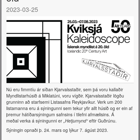
2023-03-25
Nú eru fimmtíu ár síðan Kjarvalsstaðir, sem þá voru kallaðir
Myndlistarhúsið á Miklatúni, voru vígðir. Kjarvalsstaðir lögðu
grunninn að starfsemi Listasafns Reykjavíkur. Verk um 200
listamanna eru á sýningunni sem tekur yfir allt húsið og er ein af
þremur hátíðarsýningum safnsins í tilefni afmælisins. Á
meðal verka á sýningunni er
„Hetjumynd“
eftir Guðrúnu.
Sýningin opnaði þ. 24. mars og lýkur 7. ágúst 2023.