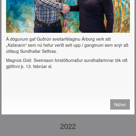
Á dögunum gaf Guðrún sveitarfélaginu Árborg verk sitt
„Kafarann“
sem nú hefur verið sett upp í ganginum sem snýr að
útilaug Sundhallar Selfoss.
Magnús Gísli Sveinsson forstöðumaður sundhallarinnar tók við
gjöfinni þ. 13. febrúar sl.
Näher
2022