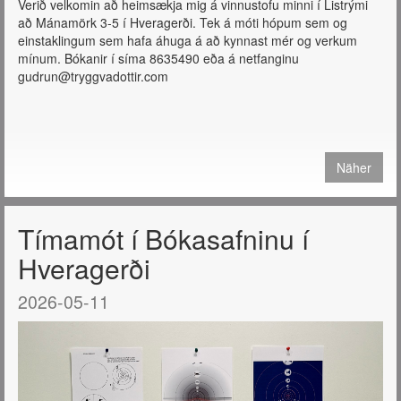
Verið velkomin að heimsækja mig á vinnustofu minni í Listrými
að Mánamörk 3-5 í Hveragerði. Tek á móti hópum sem og
einstaklingum sem hafa áhuga á að kynnast mér og verkum
mínum. Bókanir í síma 8635490 eða á netfanginu
gudrun@tryggvadottir.com
Näher
Tímamót í Bókasafninu í
Hveragerði
2026-05-11