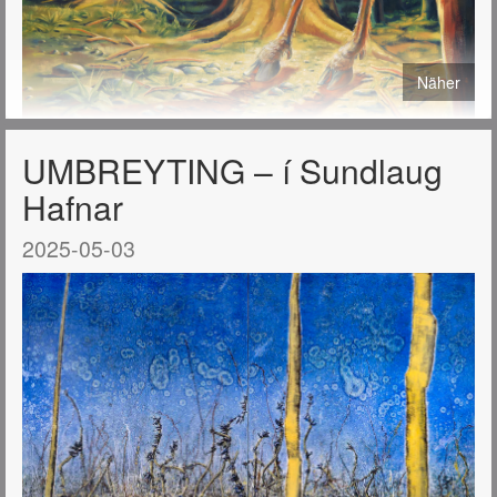
Näher
UMBREYTING – í Sundlaug
Hafnar
2025-05-03
Hágæða prent af málverkum mínum eru nú í boði í tveimur
stærðum: 40x50 cm. og 50x70 cm.
Öll þau málverk sem birtast hér á síðunni má útfæra sem
prentaðar útgáfur og fá sendar hvert sem er í heiminum.
Sjá verð og nánari
upplýsingar
https://tryggvadottir.com/is/publication/27/