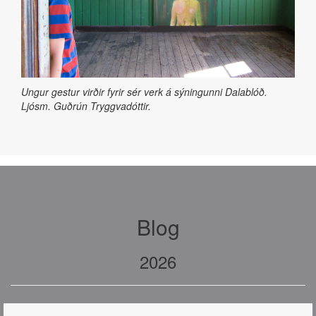
Ungur gestur virðir fyrir sér verk á sýningunni Dalablóð.
Ljósm. Guðrún Tryggvadóttir.
Blog
2026