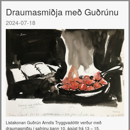
Draumasmiðja með Guðrúnu
2024-07-18
Listakonan Guðrún Arndís Tryggvadóttir verður með
draumasmiðju í safninu þann 10. ágúst frá 13 – 15.