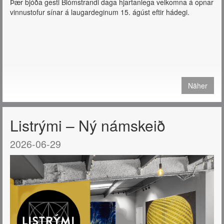
Þær bjóða gesti Blómstrandi daga hjartanlega velkomna á opnar
vinnustofur sínar á laugardeginum 15. ágúst eftir hádegi.
Näher
Listrými – Ný námskeið
2026-06-29