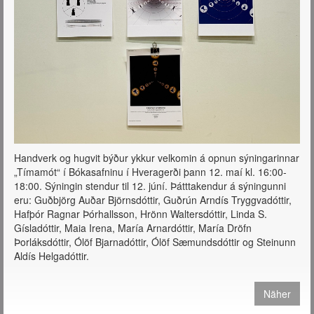
Handverk og hugvit býður ykkur velkomin á opnun sýningarinnar
„Tímamót“ í Bókasafninu í Hveragerði þann 12. maí kl. 16:00-
18:00. Sýningin stendur til 12. júní. Þátttakendur á sýningunni
eru: Guðbjörg Auðar Björnsdóttir, Guðrún Arndís Tryggvadóttir,
Hafþór Ragnar Þórhallsson, Hrönn Waltersdóttir, Linda S.
Gísladóttir, Maia Irena, María Arnardóttir, María Dröfn
Þorláksdóttir, Ólöf Bjarnadóttir, Ólöf Sæmundsdóttir og Steinunn
Aldís Helgadóttir.
Näher