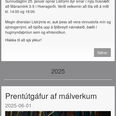
Sunnudaginn 25. janúar opnar Listrými dyr sínar í nýju húsnæði
að Mánamörk 3-5 í Hveragerði. Verið velkomin að líta við á milli
kl. 14:00 og 18:00.
Megin áherslan Listrýmis er, auk þess að vera vinnustofa mín og
sýningarrými, að bjóða upp á fjölbreytt námskeið, bæði í
hugmyndaþróun sem og efnisnotkun.
Hlakka til að sjá ykkur!
Näher
2025
Prentútgáfur af málverkum
2025-06-01