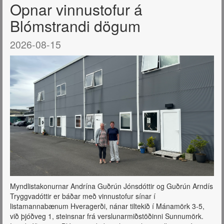
Opnar vinnustofur á
Blómstrandi dögum
2026-08-15
Myndlistakonurnar Andrína Guðrún Jónsdóttir og Guðrún Arndís
Tryggvadóttir er báðar með vinnustofur sínar í
listamannabænum Hveragerði, nánar tiltekið í Mánamörk 3-5,
við þjóðveg 1, steinsnar frá verslunarmiðstöðinni Sunnumörk.