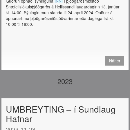
Guðrún opnaði sýninguna
INNÍ
í þjóðgarðsmiðstöð
Snæfellsjökulsþjóðgarðs á Hellissandi laugardaginn 13. janúar
kl. 14:00. Sýningin mun standa til 24. apríl 2024. Opið er á
opnunartíma þjóðgarðsmiðstöðvarinnar eða daglega frá kl.
10:00 til 16:00.
Näher
2023
UMBREYTING – í Sundlaug
Hafnar
2023-11-28