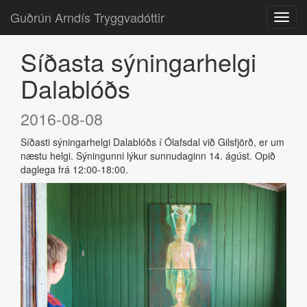
Guðrún Arndís Tryggvadóttir
Síðasta sýningarhelgi
Dalablóðs
2016-08-08
Síðasti sýningarhelgi Dalablóðs í Ólafsdal við Gilsfjörð, er um
næstu helgi. Sýningunni lýkur sunnudaginn 14. ágúst. Opið
daglega frá 12:00-18:00.