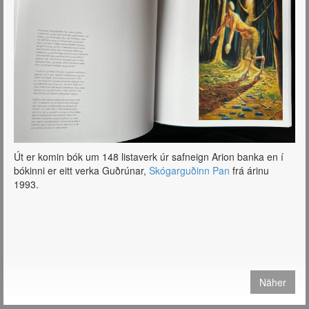
Út er komin bók um 148 listaverk úr safneign Arion banka en í
bókinni er eitt verka Guðrúnar,
Skógarguðinn Pan
frá árinu
1993.
Näher