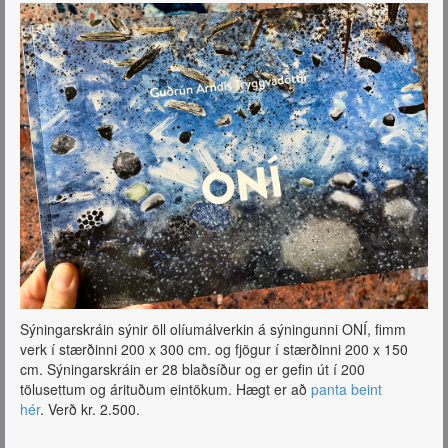
Sýningarskráin sýnir öll olíumálverkin á sýningunni ONÍ, fimm
verk í stærðinni 200 x 300 cm. og fjögur í stærðinni 200 x 150
cm. Sýningarskráin er 28 blaðsíður og er gefin út í 200
tölusettum og árituðum eintökum. Hægt er að
panta beint
hér
. Verð kr. 2.500.