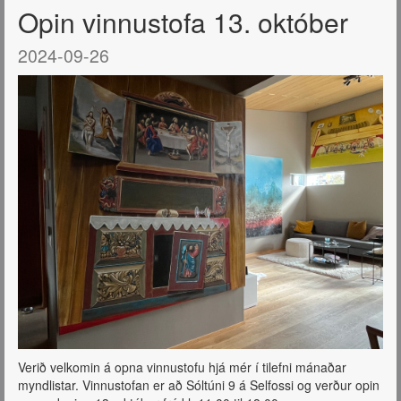
Opin vinnustofa 13. október
2024-09-26
Verið velkomin á opna vinnustofu hjá mér í tilefni mánaðar
myndlistar. Vinnustofan er að Sóltúni 9 á Selfossi og verður opin