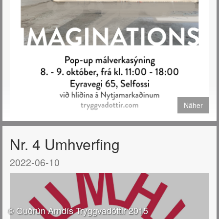
Näher
Verið velkomin á Pop-up sýningu mína að Eyravegi 65 á Selfossi
Nr. 4 Umhverfing
helgina 8. og 9. október 2022.
2022-06-10
© Guðrún Arndís Tryggvadóttir 2015