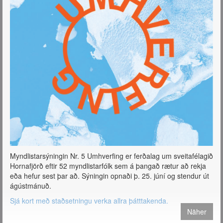
Myndlistarsýningin Nr. 5 Umhverfing er ferðalag um sveitafélagið
Hornafjörð eftir 52 myndlistarfólk sem á þangað rætur að rekja
eða hefur sest þar að. Sýningin opnaði þ. 25. júní og stendur út
ágústmánuð.
Sjá kort með staðsetningu verka allra þátttakenda.
Näher