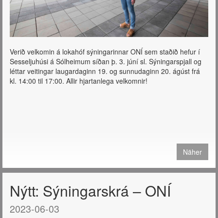
Verið velkomin á lokahóf sýningarinnar ONÍ sem staðið hefur í
Sesseljuhúsi á Sólheimum síðan þ. 3. júní sl. Sýningarspjall og
léttar veitingar laugardaginn 19. og sunnudaginn 20. ágúst frá
kl. 14:00 til 17:00. Allir hjartanlega velkomnir!
Näher
Nýtt: Sýningarskrá – ONÍ
2023-06-03