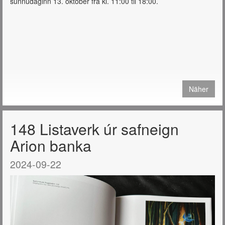
sunnudaginn 13. október frá kl. 11:00 til 18:00.
Näher
148 Listaverk úr safneign
Arion banka
2024-09-22