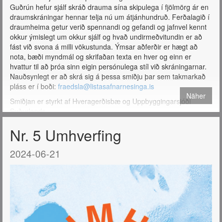
Guðrún hefur sjálf skráð drauma sína skipulega í fjölmörg ár en
draumskráningar hennar telja nú um átjánhundruð. Ferðalagið í
draumheima getur verið spennandi og gefandi og jafnvel kennt
okkur ýmislegt um okkur sjálf og hvað undirmeðvitundin er að
fást við svona á milli vökustunda. Ýmsar aðferðir er hægt að
nota, bæði myndmál og skrifaðan texta en hver og einn er
hvattur til að þróa sinn eigin persónulega stíl við skráningarnar.
Nauðsynlegt er að skrá sig á þessa smiðju þar sem takmarkað
pláss er í boði:
fraedsla@listasafnarnesinga.is
Näher
Smiðjan er styrkt af Hveragerðisbæ og Uppbyggingarsjóði
Suðurlands.
Nr. 5 Umhverfing
2024-06-21