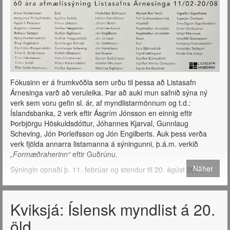
Fókusinn er á frumkvöðla sem urðu til þessa að Listasafn
Árnesinga varð að veruleika. Þar að auki mun safnið sýna ný
verk sem voru gefin sl. ár, af myndlistarmönnum og t.d.:
Íslandsbanka, 2 verk eftir Ásgrím Jónsson en einnig eftir
Þorbjörgu Höskuldsdóttur, Jóhannes Kjarval, Gunnlaug
Scheving, Jón Þorleifsson og Jón Engilberts. Auk þess verða
verk fjölda annarra listamanna á sýningunni, þ.á.m. verkið
„Formæðraherinn“
eftir Guðrúnu.
Näher
Sýningin opnaði þ. 11. febrúar og stendur til 20. ágúst 2023.
Kviksjá: Íslensk myndlist á 20.
öld