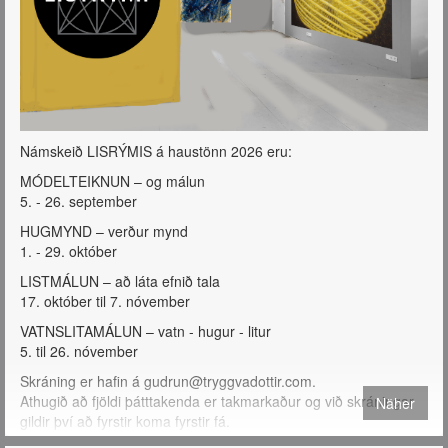
Námskeið LISRÝMIS á haustönn 2026 eru:
MÓDELTEIKNUN – og málun
5. - 26. september
HUGMYND – verður mynd
1. - 29. október
LISTMÁLUN – að láta efnið tala
17. október til 7. nóvember
VATNSLITAMÁLUN – vatn - hugur - litur
5. til 26. nóvember
Skráning er hafin á gudrun@tryggvadottir.com.
Athugið að fjöldi þátttakenda er takmarkaður og við skráningar
Näher
gildir því að fyrstir koma fyrstir fá.