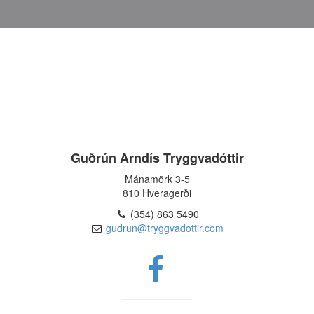
Guðrún Arndís Tryggvadóttir
Mánamörk 3-5
810 Hveragerði
(354) 863 5490
gudrun@tryggvadottir.com