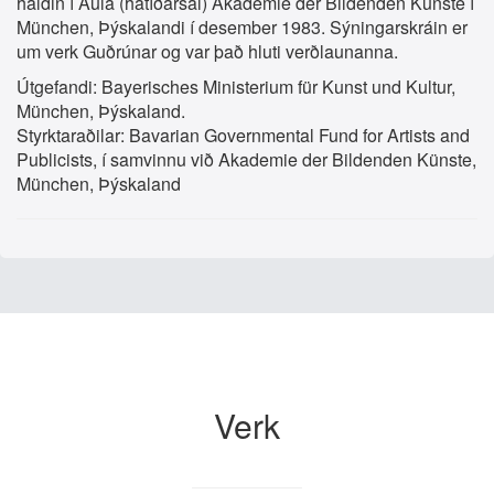
haldin í Aula (hátíðarsal) Akademie der Bildenden Künste í
München, Þýskalandi í desember 1983. Sýningarskráin er
um verk Guðrúnar og var það hluti verðlaunanna.
Útgefandi: Bayerisches Ministerium für Kunst und Kultur,
München, Þýskaland.
Styrktaraðilar: Bavarian Governmental Fund for Artists and
Publicists, í samvinnu við Akademie der Bildenden Künste,
München, Þýskaland
Verk