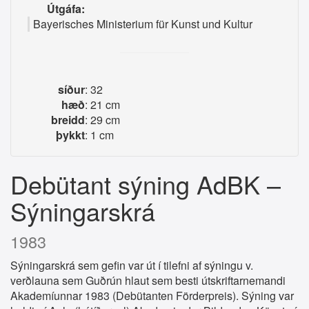
Útgáfa:
Bayerisches Ministerium für Kunst und Kultur
síður
: 32
hæð
: 21 cm
breidd
: 29 cm
þykkt
: 1 cm
Debütant sýning AdBK –
Sýningarskrá
1983
Sýningarskrá sem gefin var út í tilefni af sýningu v.
verðlauna sem Guðrún hlaut sem besti útskriftarnemandi
Akademíunnar 1983 (Debütanten Förderpreis). Sýning var