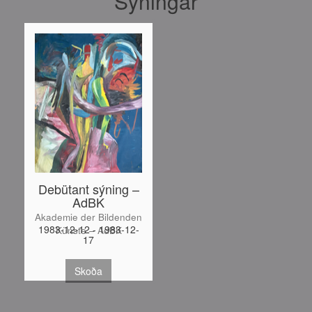
Sýningar
Debütant sýning –
AdBK
Akademie der Bildenden
1983-12-12 - 1983-12-
Künste – AdBK
17
Skoða