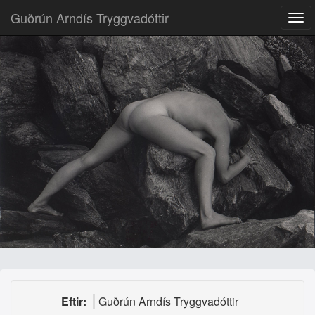
Guðrún Arndís Tryggvadóttir
Eftir:
Guðrún Arndís Tryggvadóttir