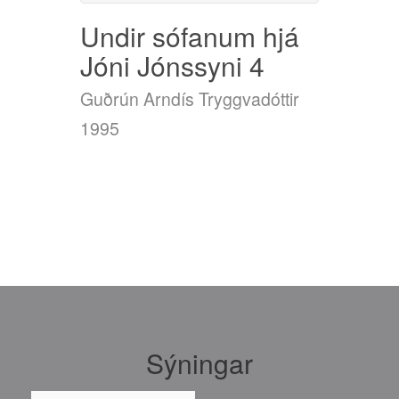
Undir sófanum hjá
Jóni Jónssyni 4
Guðrún Arndís Tryggvadóttir
1995
Sýningar