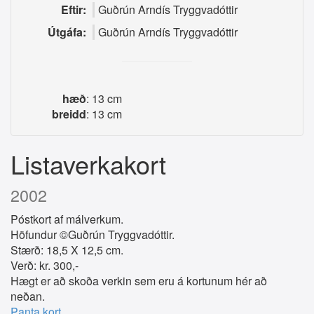
Eftir:
Guðrún Arndís Tryggvadóttir
Útgáfa:
Guðrún Arndís Tryggvadóttir
hæð
: 13 cm
breidd
: 13 cm
Listaverkakort
2002
Póstkort af málverkum.
Höfundur ©Guðrún Tryggvadóttir.
Stærð: 18,5 X 12,5 cm.
Verð: kr. 300,-
Hægt er að skoða verkin sem eru á kortunum hér að
neðan.
Panta kort.