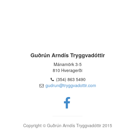
Guðrún Arndís Tryggvadóttir
Mánamörk 3-5
810 Hveragerði
(354) 863 5490
gudrun@tryggvadottir.com
Copyright © Guðrún Arndís Tryggvadóttir 2015