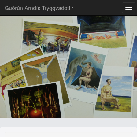
Guðrún Arndís Tryggvadóttir