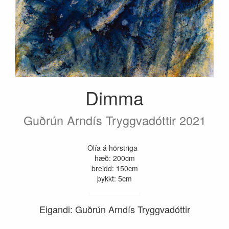
Dimma
Guðrún Arndís Tryggvadóttir 2021
Olía á hörstriga
hæð: 200cm
breidd: 150cm
þykkt: 5cm
Eigandi: Guðrún Arndís Tryggvadóttir