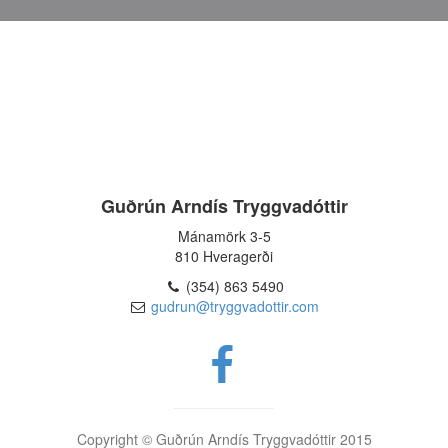
Guðrún Arndís Tryggvadóttir
Mánamörk 3-5
810 Hveragerði
(354) 863 5490
gudrun@tryggvadottir.com
Copyright © Guðrún Arndís Tryggvadóttir 2015