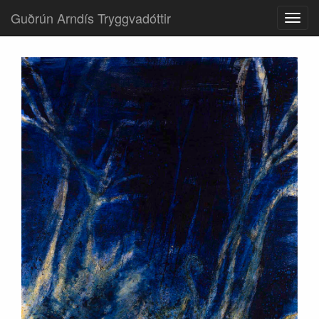
Guðrún Arndís Tryggvadóttir