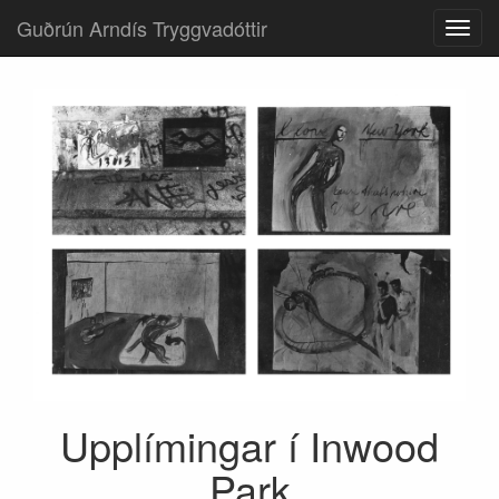
Guðrún Arndís Tryggvadóttir
Upplímingar í Inwood
Park