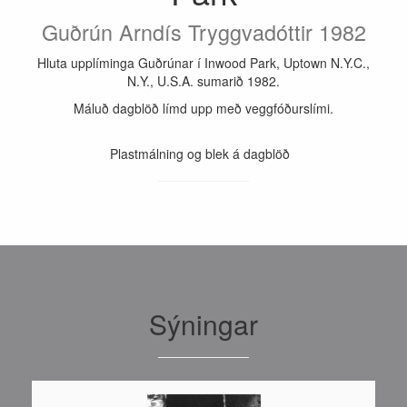
Guðrún Arndís Tryggvadóttir 1982
Hluta upplíminga Guðrúnar í Inwood Park, Uptown N.Y.C.,
N.Y., U.S.A. sumarið 1982.
Máluð dagblöð límd upp með veggfóðurslími.
Plastmálning og blek á dagblöð
Sýningar