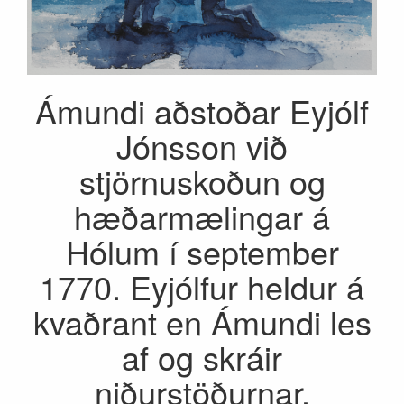
Ámundi aðstoðar Eyjólf
Jónsson við
stjörnuskoðun og
hæðarmælingar á
Hólum í september
1770. Eyjólfur heldur á
kvaðrant en Ámundi les
af og skráir
niðurstöðurnar.