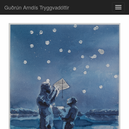
Guðrún Arndís Tryggvadóttir