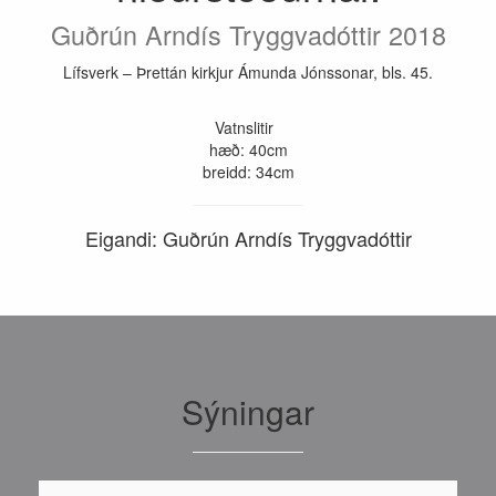
Guðrún Arndís Tryggvadóttir 2018
Lífsverk – Þrettán kirkjur Ámunda Jónssonar, bls. 45.
Vatnslitir
hæð: 40cm
breidd: 34cm
Eigandi: Guðrún Arndís Tryggvadóttir
Sýningar