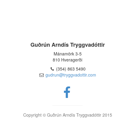
Guðrún Arndís Tryggvadóttir
Mánamörk 3-5
810 Hveragerði
(354) 863 5490
gudrun@tryggvadottir.com
Copyright © Guðrún Arndís Tryggvadóttir 2015