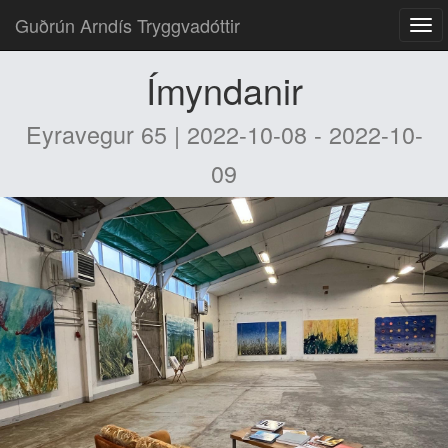
Guðrún Arndís Tryggvadóttir
Ímyndanir
Eyravegur 65 | 2022-10-08 - 2022-10-
09