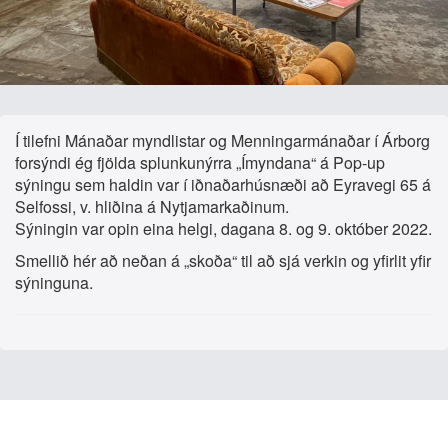
Í tilefni Mánaðar myndlistar og Menningarmánaðar í Árborg
forsýndi ég fjölda splunkunýrra „Ímyndana“ á Pop-up
sýningu sem haldin var í iðnaðarhúsnæði að Eyravegi 65 á
Selfossi, v. hliðina á Nytjamarkaðinum.
Sýningin var opin eina helgi, dagana 8. og 9. október 2022.
Smellið hér að neðan á „skoða“ til að sjá verkin og yfirlit yfir
sýninguna.