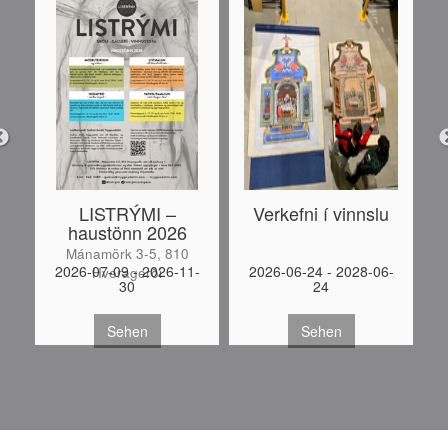
LISTRÝMI –
Verkefni í vinnslu
haustönn 2026
Mánamörk 3-5, 810
-
2026-07-09 - 2026-11-
2026-06-24 - 2028-06-
Hveragerði
30
24
S
Sehen
Sehen