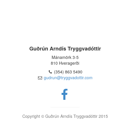
Guðrún Arndís Tryggvadóttir
Mánamörk 3-5
810 Hveragerði
(354) 863 5490
gudrun@tryggvadottir.com
Copyright © Guðrún Arndís Tryggvadóttir 2015